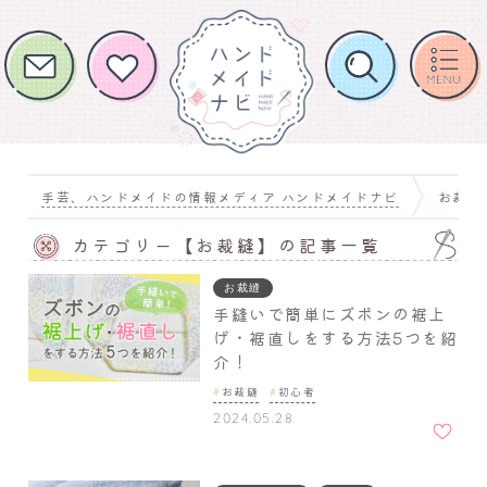
手芸、ハンドメイドの情報メディア ハンドメイドナビ
お裁縫
カテゴリー【お裁縫】の記事一覧
お裁縫
手縫いで簡単にズボンの裾上
げ・裾直しをする方法5つを紹
介！
お裁縫
初心者
お気に
2024.05.28
入りに
追加