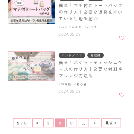
簡単！マチ付きトートバッグ
の作り方｜必要な道具と向い
ている生地も紹介
ハンドメイド
バッグ
お気に
2024.05.28
入りに
追加
ハンドメイド
お裁縫
簡単！ポケットティッシュケ
ースの作り方｜必要な材料や
アレンジ方法も
お裁縫
初心者
お気に
2024.05.28
入りに
追加
2 / 8
«
1
2
3
...
»
最後 »