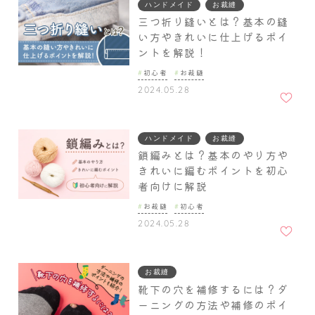
ハンドメイド
お裁縫
三つ折り縫いとは？基本の縫
い方やきれいに仕上げるポイ
ントを解説！
初心者
お裁縫
お気に
2024.05.28
入りに
追加
ハンドメイド
お裁縫
鎖編みとは？基本のやり方や
きれいに編むポイントを初心
者向けに解説
お裁縫
初心者
お気に
2024.05.28
入りに
追加
お裁縫
靴下の穴を補修するには？ダ
ーニングの方法や補修のポイ