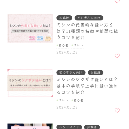
入りに
追加
お裁縫
初心者さん向け
ミシンの代表的な縫い方と
は？11種類の特徴や綺麗に縫
うコツを紹介
初心者
ミシン
お気に
2024.05.28
入りに
追加
初心者さん向け
お裁縫
ミシンのジグザグ縫いとは？
基本の手順や上手に縫い進め
るコツを紹介
ミシン
初心者
お気に
2024.05.28
入りに
追加
ハンドメイド
お裁縫