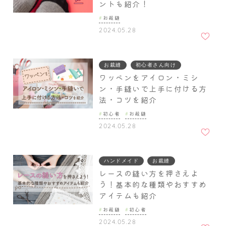
ントも紹介！
お裁縫
お気に
2024.05.28
入りに
追加
お裁縫
初心者さん向け
ワッペンをアイロン・ミシ
ン・手縫いで上手に付ける方
法・コツを紹介
初心者
お裁縫
お気に
2024.05.28
入りに
追加
ハンドメイド
お裁縫
レースの縫い方を押さえよ
う！基本的な種類やおすすめ
アイテムも紹介
お裁縫
初心者
お気に
2024.05.28