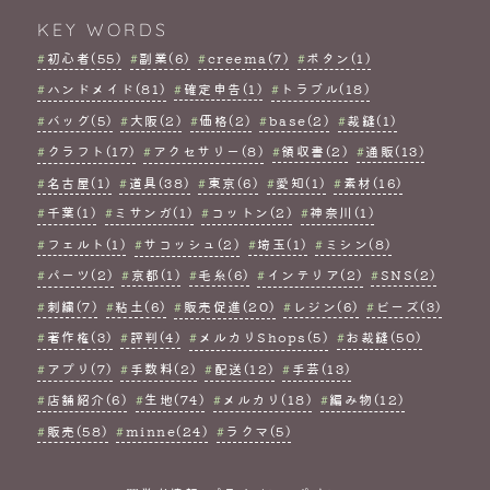
KEY WORDS
初心者(55)
副業(6)
creema(7)
ボタン(1)
ハンドメイド(81)
確定申告(1)
トラブル(18)
バッグ(5)
大阪(2)
価格(2)
base(2)
裁縫(1)
クラフト(17)
アクセサリー(8)
領収書(2)
通販(13)
名古屋(1)
道具(38)
東京(6)
愛知(1)
素材(16)
千葉(1)
ミサンガ(1)
コットン(2)
神奈川(1)
フェルト(1)
サコッシュ(2)
埼玉(1)
ミシン(8)
パーツ(2)
京都(1)
毛糸(6)
インテリア(2)
SNS(2)
刺繍(7)
粘土(6)
販売促進(20)
レジン(6)
ビーズ(3)
著作権(3)
評判(4)
メルカリShops(5)
お裁縫(50)
アプリ(7)
手数料(2)
配送(12)
手芸(13)
店舗紹介(6)
生地(74)
メルカリ(18)
編み物(12)
販売(58)
minne(24)
ラクマ(5)