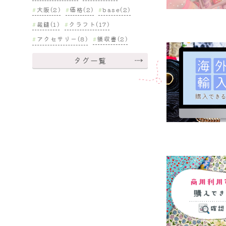
大阪(2)
価格(2)
base(2)
裁縫(1)
クラフト(17)
アクセサリー(8)
領収書(2)
タグ一覧