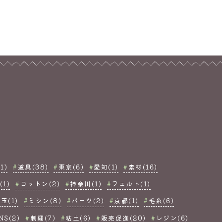
1)
道具(38)
東京(6)
愛知(1)
素材(16)
1)
コットン(2)
神奈川(1)
フェルト(1)
玉(1)
ミシン(8)
パーツ(2)
京都(1)
毛糸(6)
NS(2)
刺繍(7)
粘土(6)
販売促進(20)
レジン(6)