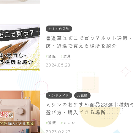
おすすめ店舗
書道筆はどこで買う？ネット通販
店・近場で買える場所を紹介
通販
道具
2024.05.28
ハンドメイド
お裁縫
ミシンのおすすめ商品23選｜種類
選び方・購入できる場所
通販
ミシン
2023.02.27