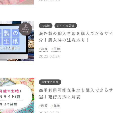
お裁縫
おすすめ店舗
海外製の輸入生地を購入できるサ
介！購入時の注意点も！
通販
生地
2022.03.24
おすすめ店舗
商用利用可能な生地を購入できるサ
選｜確認方法も解説
通販
生地
2022.02.21