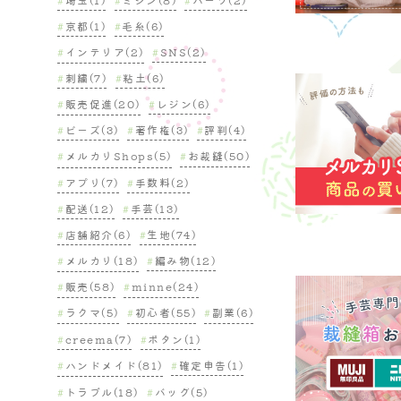
京都(1)
毛糸(6)
インテリア(2)
SNS(2)
刺繍(7)
粘土(6)
販売促進(20)
レジン(6)
ビーズ(3)
著作権(3)
評判(4)
メルカリShops(5)
お裁縫(50)
アプリ(7)
手数料(2)
配送(12)
手芸(13)
店舗紹介(6)
生地(74)
メルカリ(18)
編み物(12)
販売(58)
minne(24)
ラクマ(5)
初心者(55)
副業(6)
creema(7)
ボタン(1)
ハンドメイド(81)
確定申告(1)
トラブル(18)
バッグ(5)