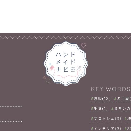
KEY WORDS
通販(13)
名古屋(
千葉(1)
ミサンガ(
サコッシュ(2)
埼
インテリア(2)
S