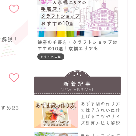
追加
を解説！
銀座の手芸店・クラフトショップお
すすめ10選！京橋エリアも
おすすめ店舗
お気に入りに
追加
新着記事
NEW ARRIVAL
あずま袋の作り方
すめ23
とは？きれいに仕
？
上げるコツやサイ
ズ計算方法も解説
お気に入りに
手作りエコバッグ