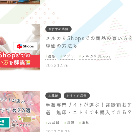
おすすめ店舗
メルカリShopsでの商品の買い方
評価の方法も
通販
アプリ
メルカリShops
2022.12.26
お裁縫
おすすめ店舗
手芸専門サイトが選ぶ！裁縫箱おす
選｜無印・ニトリでも購入できる
お裁縫
通販
道具
2022.05.26