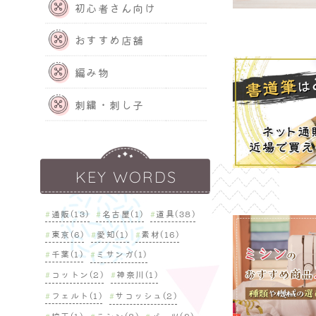
初心者さん向け
おすすめ店舗
編み物
刺繍・刺し子
KEY WORDS
通販(13)
名古屋(1)
道具(38)
東京(6)
愛知(1)
素材(16)
千葉(1)
ミサンガ(1)
コットン(2)
神奈川(1)
フェルト(1)
サコッシュ(2)
埼玉(1)
ミシン(8)
パーツ(2)