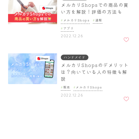
メルカリShopsでの商品の買
い方を解説！評価の方法も
メルカリShops
通販
アプリ
お気に
2022.12.26
入りに
追加
ハンドメイド
メルカリShopsのデメリット
は？向いている人の特徴も解
説
販売
メルカリShops
お気に
2022.12.26
入りに
追加