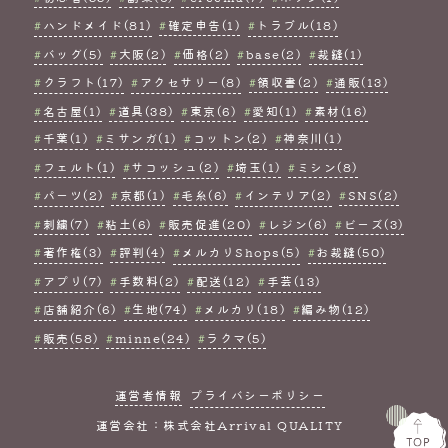
ハンドメイド(81)
確定申告(1)
トラブル(18)
バッグ(5)
大阪(2)
価格(2)
base(2)
裁縫(1)
クラフト(17)
アクセサリー(8)
領収書(2)
通販(13)
名古屋(1)
道具(38)
東京(6)
愛知(1)
素材(16)
千葉(1)
ミサンガ(1)
コットン(2)
神奈川(1)
フェルト(1)
サコッシュ(2)
埼玉(1)
ミシン(8)
パーツ(2)
京都(1)
毛糸(6)
インテリア(2)
SNS(2)
刺繍(7)
粘土(6)
販売促進(20)
レジン(6)
ビーズ(3)
著作権(3)
評判(4)
メルカリShops(5)
お裁縫(50)
アプリ(7)
手数料(2)
配送(12)
手芸(13)
店舗紹介(6)
生地(74)
メルカリ(18)
編み物(12)
販売(58)
minne(24)
ラクマ(5)
運営者情報
プライバシーポリシー
運営会社：株式会社Arrival QUALITY