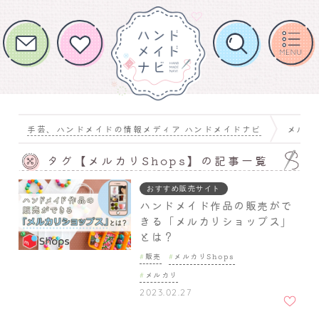
手芸、ハンドメイドの情報メディア ハンドメイドナビ
メルカリ
タグ【メルカリShops】の記事一覧
おすすめ販売サイト
ハンドメイド作品の販売がで
きる「メルカリショップス」
とは？
販売
メルカリShops
メルカリ
お気に
2023.02.27
入りに
追加