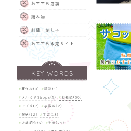
おすすめ店舗
編み物
刺繍・刺し子
おすすめ販売サイト
KEY WORDS
著作権(3)
評判(4)
メルカリShops(5)
お裁縫(50)
アプリ(7)
手数料(2)
配送(12)
手芸(13)
店舗紹介(6)
生地(74)