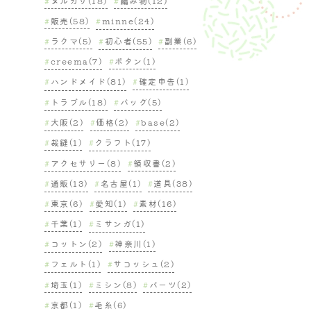
メルカリ(18)
編み物(12)
販売(58)
minne(24)
ラクマ(5)
初心者(55)
副業(6)
creema(7)
ボタン(1)
ハンドメイド(81)
確定申告(1)
トラブル(18)
バッグ(5)
大阪(2)
価格(2)
base(2)
裁縫(1)
クラフト(17)
アクセサリー(8)
領収書(2)
通販(13)
名古屋(1)
道具(38)
東京(6)
愛知(1)
素材(16)
千葉(1)
ミサンガ(1)
コットン(2)
神奈川(1)
フェルト(1)
サコッシュ(2)
埼玉(1)
ミシン(8)
パーツ(2)
京都(1)
毛糸(6)