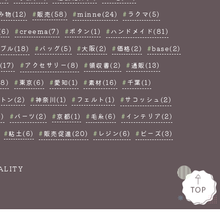
み物(12)
販売(58)
minne(24)
ラクマ(5)
6)
creema(7)
ボタン(1)
ハンドメイド(81)
ブル(18)
バッグ(5)
大阪(2)
価格(2)
base(2)
17)
アクセサリー(8)
領収書(2)
通販(13)
8)
東京(6)
愛知(1)
素材(16)
千葉(1)
トン(2)
神奈川(1)
フェルト(1)
サコッシュ(2)
)
パーツ(2)
京都(1)
毛糸(6)
インテリア(2)
粘土(6)
販売促進(20)
レジン(6)
ビーズ(3)
ALITY