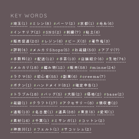
KEY WORDS
埼玉(1)
ミシン(8)
パーツ(2)
京都(1)
毛糸(6)
インテリア(2)
SNS(2)
刺繍(7)
粘土(6)
販売促進(20)
レジン(6)
ビーズ(3)
著作権(3)
評判(4)
メルカリShops(5)
お裁縫(50)
アプリ(7)
手数料(2)
配送(12)
手芸(13)
店舗紹介(6)
生地(74)
メルカリ(18)
編み物(12)
販売(58)
minne(24)
ラクマ(5)
初心者(55)
副業(6)
creema(7)
ボタン(1)
ハンドメイド(81)
確定申告(1)
トラブル(18)
バッグ(5)
大阪(2)
価格(2)
base(2)
裁縫(1)
クラフト(17)
アクセサリー(8)
領収書(2)
通販(13)
名古屋(1)
道具(38)
東京(6)
愛知(1)
素材(16)
千葉(1)
ミサンガ(1)
コットン(2)
神奈川(1)
フェルト(1)
サコッシュ(2)