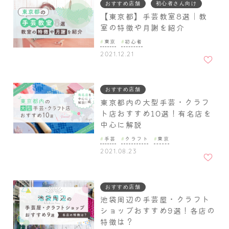
おすすめ店舗
初心者さん向け
【東京都】手芸教室8選｜教
室の特徴や月謝を紹介
東京
初心者
お気に
2021.12.21
入りに
追加
おすすめ店舗
東京都内の大型手芸・クラフ
ト店おすすめ10選！有名店を
中心に解説
手芸
クラフト
東京
お気に
2021.08.23
入りに
追加
おすすめ店舗
池袋周辺の手芸屋・クラフト
ショップおすすめ9選！各店の
特徴は？