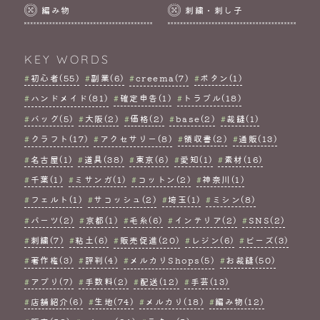
編み物
刺繍・刺し子
KEY WORDS
初心者(55)
副業(6)
creema(7)
ボタン(1)
ハンドメイド(81)
確定申告(1)
トラブル(18)
バッグ(5)
大阪(2)
価格(2)
base(2)
裁縫(1)
クラフト(17)
アクセサリー(8)
領収書(2)
通販(13)
名古屋(1)
道具(38)
東京(6)
愛知(1)
素材(16)
千葉(1)
ミサンガ(1)
コットン(2)
神奈川(1)
フェルト(1)
サコッシュ(2)
埼玉(1)
ミシン(8)
パーツ(2)
京都(1)
毛糸(6)
インテリア(2)
SNS(2)
刺繍(7)
粘土(6)
販売促進(20)
レジン(6)
ビーズ(3)
著作権(3)
評判(4)
メルカリShops(5)
お裁縫(50)
アプリ(7)
手数料(2)
配送(12)
手芸(13)
店舗紹介(6)
生地(74)
メルカリ(18)
編み物(12)