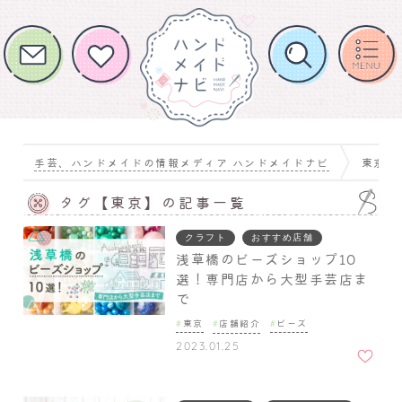
手芸、ハンドメイドの情報メディア ハンドメイドナビ
東京
タグ【東京】の記事一覧
クラフト
おすすめ店舗
浅草橋のビーズショップ10
選！専門店から大型手芸店ま
で
東京
店舗紹介
ビーズ
お気に
2023.01.25
入りに
追加