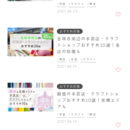
手芸
クラフト
東京
お気に
2021.08.23
入りに
追加
おすすめ店舗
吉祥寺周辺の手芸店・クラフ
トショップおすすめ10選！各
店の特徴も
東京
手芸
クラフト
お気に
2021.08.19
入りに
追加
おすすめ店舗
銀座の手芸店・クラフトショ
ップおすすめ10選！京橋エリ
アも
手芸
クラフト
東京
お気に
2021.08.19
入りに