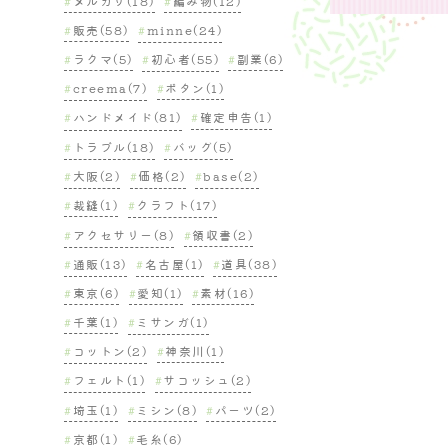
メルカリ(18)
編み物(12)
販売(58)
minne(24)
ラクマ(5)
初心者(55)
副業(6)
creema(7)
ボタン(1)
ハンドメイド(81)
確定申告(1)
トラブル(18)
バッグ(5)
大阪(2)
価格(2)
base(2)
裁縫(1)
クラフト(17)
アクセサリー(8)
領収書(2)
通販(13)
名古屋(1)
道具(38)
東京(6)
愛知(1)
素材(16)
千葉(1)
ミサンガ(1)
コットン(2)
神奈川(1)
フェルト(1)
サコッシュ(2)
埼玉(1)
ミシン(8)
パーツ(2)
京都(1)
毛糸(6)