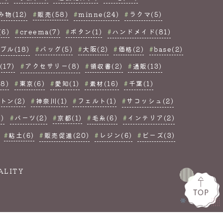
み物(12)
販売(58)
minne(24)
ラクマ(5)
6)
creema(7)
ボタン(1)
ハンドメイド(81)
ブル(18)
バッグ(5)
大阪(2)
価格(2)
base(2)
17)
アクセサリー(8)
領収書(2)
通販(13)
8)
東京(6)
愛知(1)
素材(16)
千葉(1)
トン(2)
神奈川(1)
フェルト(1)
サコッシュ(2)
)
パーツ(2)
京都(1)
毛糸(6)
インテリア(2)
粘土(6)
販売促進(20)
レジン(6)
ビーズ(3)
ALITY