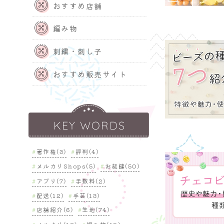
おすすめ店舗
編み物
刺繍・刺し子
おすすめ販売サイト
KEY WORDS
著作権(3)
評判(4)
メルカリShops(5)
お裁縫(50)
アプリ(7)
手数料(2)
配送(12)
手芸(13)
店舗紹介(6)
生地(74)