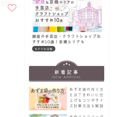
追加
銀座の手芸店・クラフトショップお
すすめ10選！京橋エリアも
おすすめ店舗
新着記事
NEW ARRIVAL
あずま袋の作り方
とは？きれいに仕
上げるコツやサイ
ズ計算方法も解説
手作りエコバッグ