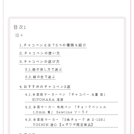
目次1
チャコペンとは？5つの種類も紹介
チャコペンの使い方
チャコペンの選び方
線の消し方で選ぶ
線の色で選ぶ
おすすめのチャコペン3選
手芸用マーカーペン 『チャコパー 太書 茶』
KIYOHARA 清原
手芸マーカー 布用ペン 『チョークペンシル
1.3mm 青』 Sewline ソーライ
手芸用マーカー 『3角チョーク 赤 2-126』
YUSHIN 遊心【ユザワヤ限定商品】