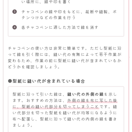
い場所に、線や印を書く
チャコペンの線や印をもとに、裁断や縫製、ボ
タンつけなどの作業を行う
各チャコペンに適した方法で線を消す
チャコペンの使い方は非常に簡単です。ただし型紙に沿
って線を引く際には、縫い代の有無によって若干作業が
変わるため、作業の前に型紙に縫い代が含まれているか
どうかを確認しましょう。
●型紙に縫い代が含まれている場合
型紙に沿って引いた線は、
縫い代の外側の線
を示し
ます。おすすめの方法は、
外側の線を布に写した後
に、型紙の縫い代部分を切ってしまうこと
です。縫
い代部分を切った型紙を縫い代が均等になるように
布へ配置し、型紙に沿って縫い代の内側の線を書き
ましょう。