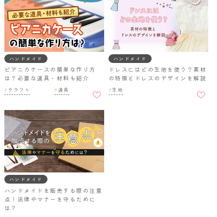
ハンドメイド
ハンドメイド
ピアニカケースの簡単な作り方
ドレスにはどの生地を使う？素材
は？必要な道具・材料も紹介
の特徴とドレスのデザインを解説
お気に
お気に
クラフト
道具
生地
入りに
入りに
追加
追加
ハンドメイド
ハンドメイドを販売する際の注意
点！法律やマナーを守るために
は？