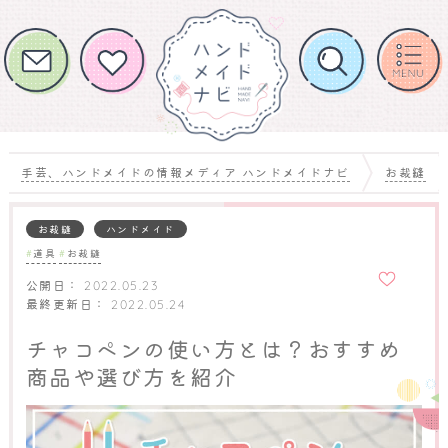
手芸、ハンドメイドの情報メディア ハンドメイドナビ
お裁縫
お裁縫
ハンドメイド
道具
お裁縫
お気に
入りに
公開日：
2022.05.23
追加
最終更新日：
2022.05.24
チャコペンの使い方とは？おすすめ
商品や選び方を紹介