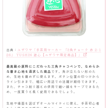
出典：
ユザワヤ「手芸用マーカー 『3角チョーク 赤 2-1
26』 YUSHIN 遊心【ユザワヤ限定商品】」
最高級の原料にこだわった三角チャコペンで、なめらか
な書き心地を追求した商品
です。角が立たない形のた
め、生地を傷めずに使えます。ボタン位置の印つけから
ライン引きまで、幅広い用途での活躍が期待できます。
また、チャコ削り器との併用で細い線をキープできるた
め、一度買うと長く愛用できるでしょう。
生地や場面を選ばずオールマイティに使え、手芸初心者