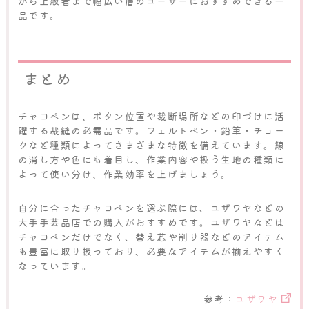
から上級者まで幅広い層のユーザーにおすすめできる一
品です。
まとめ
チャコペンは、ボタン位置や裁断場所などの印づけに活
躍する裁縫の必需品です。フェルトペン・鉛筆・チョー
クなど種類によってさまざまな特徴を備えています。線
の消し方や色にも着目し、作業内容や扱う生地の種類に
よって使い分け、作業効率を上げましょう。
自分に合ったチャコペンを選ぶ際には、ユザワヤなどの
大手手芸品店での購入がおすすめです。ユザワヤなどは
チャコペンだけでなく、替え芯や削り器などのアイテム
も豊富に取り扱っており、必要なアイテムが揃えやすく
なっています。
参考：
ユザワヤ