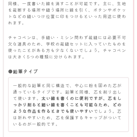
同様、一度書いた線を消すことが可能です。主に、生地
を裁断する場所や縫う場所に線を引く、ボタンやポケッ
トなどの縫いつけ位置に印をつけるといった用途に使わ
れます。
チャコペンは、手縫い・ミシン問わず裁縫には必要不可
欠な道具のため、学校の裁縫セットに入っていたものを
使ったことがある方も少なくないでしょう。チャコペン
は大きく5つの種類に分けられます。
●鉛筆タイプ
一般的な鉛筆と同じ構造で、中心に粉を固めた芯が
通っているタイプです。鉛筆と同様、芯を削り出し
て使います。
太い線を書くのに便利ですが、芯をし
っかり削ると細い線を書くことも可能なため、どの
ような作品を作るときでも使いやすい
でしょう。芯
は折れやすいため、芯を保護するキャップがついて
いるのが一般的です。