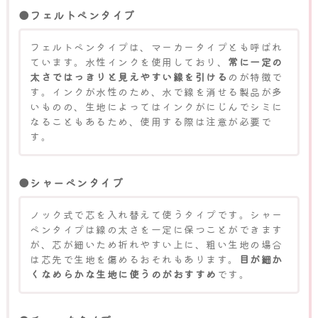
●フェルトペンタイプ
フェルトペンタイプは、マーカータイプとも呼ばれ
ています。水性インクを使用しており、
常に一定の
太さではっきりと見えやすい線を引ける
のが特徴で
す。インクが水性のため、水で線を消せる製品が多
いものの、生地によってはインクがにじんでシミに
なることもあるため、使用する際は注意が必要で
す。
●シャーペンタイプ
ノック式で芯を入れ替えて使うタイプです。シャー
ペンタイプは線の太さを一定に保つことができます
が、芯が細いため折れやすい上に、粗い生地の場合
は芯先で生地を傷めるおそれもあります。
目が細か
くなめらかな生地に使うのがおすすめ
です。