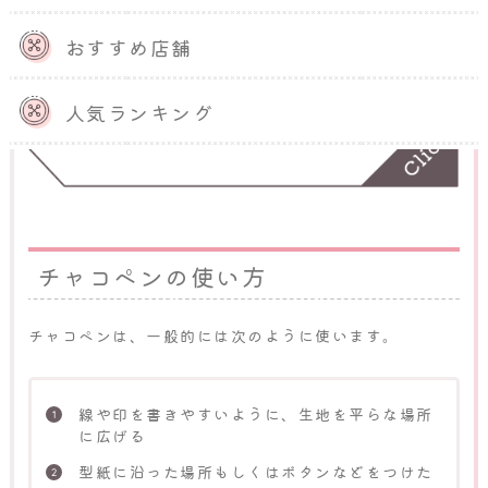
当記事では、初心者が用意すべき裁縫道具か
ら、基本的な縫い方、初心者でもできるボタ
おすすめ店舗
ン・裾の縫い方までをわかりやすく解説しま
す。玉結び・玉止めやなみ縫い・返し縫いのコ
ツも紹介するため、ぜひ参考にしてください。
人気ランキング
チャコペンの使い方
チャコペンは、一般的には次のように使います。
線や印を書きやすいように、生地を平らな場所
に広げる
型紙に沿った場所もしくはボタンなどをつけた