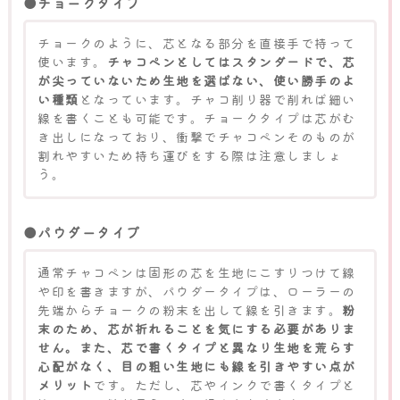
●チョークタイプ
チョークのように、芯となる部分を直接手で持って
使います。
チャコペンとしてはスタンダードで、芯
が尖っていないため生地を選ばない、使い勝手のよ
い種類
となっています。チャコ削り器で削れば細い
線を書くことも可能です。チョークタイプは芯がむ
き出しになっており、衝撃でチャコペンそのものが
割れやすいため持ち運びをする際は注意しましょ
う。
●パウダータイプ
通常チャコペンは固形の芯を生地にこすりつけて線
や印を書きますが、パウダータイプは、ローラーの
先端からチョークの粉末を出して線を引きます。
粉
末のため、芯が折れることを気にする必要がありま
せん。また、芯で書くタイプと異なり生地を荒らす
心配がなく、目の粗い生地にも線を引きやすい点が
メリット
です。ただし、芯やインクで書くタイプと