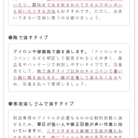
いたり、霧吹きで水を吹きかけてタオルでポンポン
と叩いたりする方法
もおすすめです。ただし、水洗
いできない生地に使うのは避けましょう。
●熱で消すタイプ
アイロンや摩擦熱で線を消します。
「アイロンチャ
コペン」などと明記して販売されることが多く、商
品名やパッケージで判別しやすいタイプです。注意
点として、
熱で消すタイプ以外のチャコペンで書い
た線に熱を加えると、線が定着して消えなくなる
た
め、注意を払って使用しましょう。
●専用消しゴムで消すタイプ
別途専用のアイテムが必要なものの比較的気軽に消
せるため、
筆圧が強い人や修正回数が多い作業に向
いています
が、
こすりすぎると摩擦で生地が傷むお
それがあります。
特にフェルト生地は毛羽立ちやす