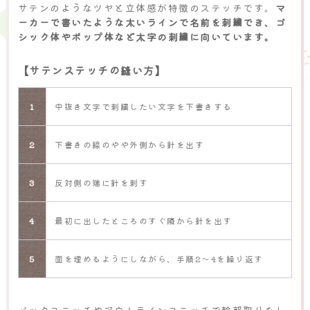
サテンのようなツヤと立体感が特徴のステッチです。
マ
ーカーで書いたような太いラインで名前を刺繍でき、ゴ
シック体やポップ体など太字の刺繍に向いています。
【サテンステッチの縫い方】
1
中抜き文字で刺繍したい文字を下書きする
2
下書きの線のやや外側から針を出す
3
反対側の端に針を刺す
4
最初に出したところのすぐ隣から針を出す
5
面を埋めるようにしながら、手順2～4を繰り返す