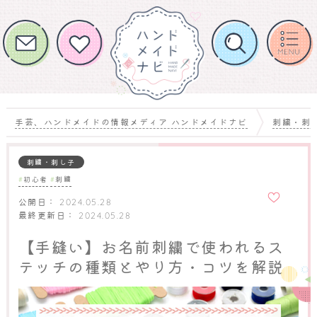
手芸、ハンドメイドの情報メディア ハンドメイドナビ
刺繍・刺
刺繍・刺し子
初心者
刺繍
お気に
入りに
公開日：
2024.05.28
追加
最終更新日：
2024.05.28
【手縫い】お名前刺繍で使われるス
テッチの種類とやり方・コツを解説