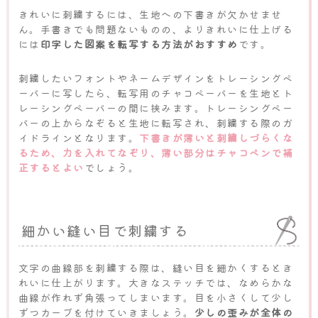
きれいに刺繍するには、生地への下書きが欠かせませ
ん。手書きでも問題ないものの、よりきれいに仕上げる
には
印字した図案を転写する方法がおすすめ
です。
刺繍したいフォントやネームデザインをトレーシングペ
ーパーに写したら、転写用のチャコペーパーを生地とト
レーシングペーパーの間に挟みます。トレーシングペー
パーの上からなぞると生地に転写され、刺繍する際のガ
イドラインとなります。
下書きが薄いと刺繍しづらくな
るため、力を入れてなぞり、薄い部分はチャコペンで補
正するとよい
でしょう。
細かい縫い目で刺繍する
文字の曲線部を刺繍する際は、縫い目を細かくするとき
れいに仕上がります。大きなステッチでは、なめらかな
曲線が作れず角張ってしまいます。目を小さくして少し
ずつカーブを付けていきましょう。
少しの歪みが全体の