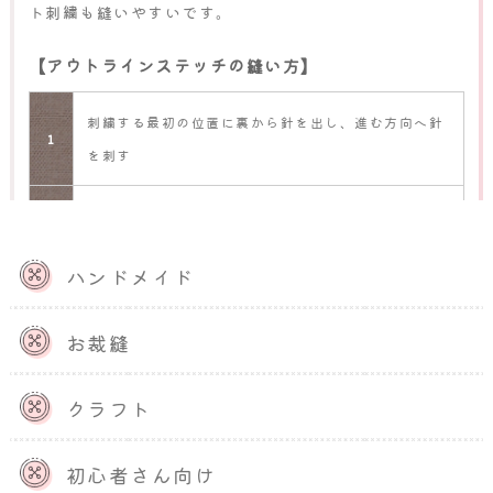
ト刺繍も縫いやすいです。
【アウトラインステッチの縫い方】
刺繍する最初の位置に裏から針を出し、進む方向へ針
1
を刺す
糸をすべて引かずにたるませた状態で、一針目で糸を
2
出した辺りから針を出す
ハンドメイド
3
ゆっくりと糸をすべて引き出す
お裁縫
1針目と同じ間隔で進む方向に針を刺し、手順1～3を
4
繰り返す
クラフト
初心者さん向け
刺繍糸は2〜3本取りが縫いやすく、5〜6本取りだとざ