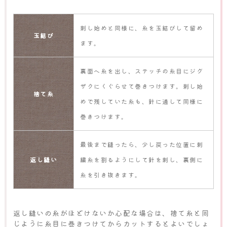
刺し始めと同様に、糸を玉結びして留め
玉結び
ます。
裏面へ糸を出し、ステッチの糸目にジグ
ザクにくぐらせて巻きつけます。刺し始
捨て糸
めで残していた糸も、針に通して同様に
巻きつけます。
最後まで縫ったら、少し戻った位置に刺
返し縫い
繍糸を割るようにして針を刺し、裏側に
糸を引き抜きます。
返し縫いの糸がほどけないか心配な場合は、捨て糸と同
じように糸目に巻きつけてからカットするとよいでしょ