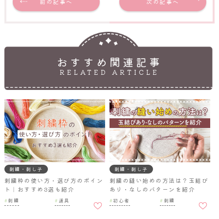
前の記事へ
次の記事へ
おすすめ関連記事
RELATED ARTICLE
刺繍・刺し子
刺繍・刺し子
刺繍枠の使い方・選び方のポイン
刺繍の縫い始めの方法は？玉結び
ト｜おすすめ3選も紹介
あり・なしのパターンを紹介
お気に
お気に
刺繍
道具
初心者
刺繍
入りに
入りに
追加
追加