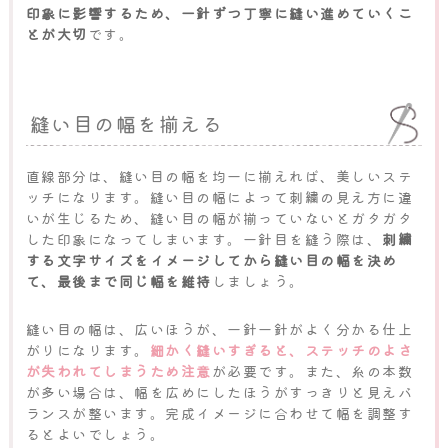
印象に影響するため、一針ずつ丁寧に縫い進めていくこ
とが大切
です。
縫い目の幅を揃える
直線部分は、縫い目の幅を均一に揃えれば、美しいステ
ッチになります。縫い目の幅によって刺繍の見え方に違
いが生じるため、縫い目の幅が揃っていないとガタガタ
した印象になってしまいます。一針目を縫う際は、
刺繍
する文字サイズをイメージしてから縫い目の幅を決め
て、最後まで同じ幅を維持
しましょう。
縫い目の幅は、広いほうが、一針一針がよく分かる仕上
がりになります。
細かく縫いすぎると、ステッチのよさ
が失われてしまうため注意
が必要です。また、糸の本数
が多い場合は、幅を広めにしたほうがすっきりと見えバ
ランスが整います。完成イメージに合わせて幅を調整す
るとよいでしょう。