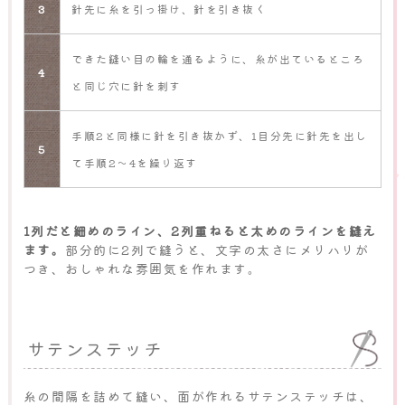
3
針先に糸を引っ掛け、針を引き抜く
できた縫い目の輪を通るように、糸が出ているところ
4
と同じ穴に針を刺す
手順2と同様に針を引き抜かず、1目分先に針先を出し
5
て手順2～4を繰り返す
1列だと細めのライン、2列重ねると太めのラインを縫え
ます。
部分的に2列で縫うと、文字の太さにメリハリが
つき、おしゃれな雰囲気を作れます。
サテンステッチ
糸の間隔を詰めて縫い、面が作れるサテンステッチは、