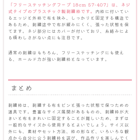
「フリーステッチングフープ 18cm 57-407」は、ネジ
式タイプのプラスチック製刺繍枠です。
内枠に付いてい
るエッジと外枠で布を挟み、しっかりと固定する構造で
あるため、刺繍途中で布が緩みにくく、張った状態を保
てます。ネジ部分にはカバーが付いており、糸絡みによ
る煩わしさがない点にも注目です。
通常の刺繍はもちろん、フリーステッチングにも使え
る、ホールド力が強い刺繍枠となっています。
まとめ
刺繍枠は、刺繍する布をピンと張った状態で保つための
道具です。豊富なサイズ展開があるものの、刺繍枠が大
きいと布をきれいに固定することが難しいため、まずは
一般的なサイズから使用するとよいでしょう。サイズ以
外にも、素材やセット方法、枠の形など、いろいろな観
点から自分に合う刺繍枠を選び、作品作りを楽しんでく