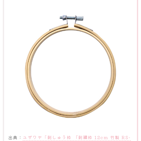
出典：
ユザワヤ「刺しゅう枠 『刺繍枠 12cm 竹製 RS-