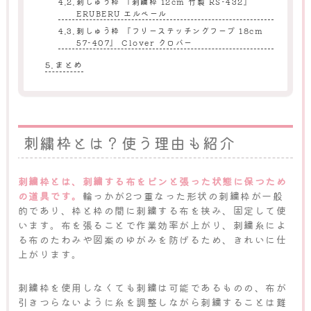
刺しゅう枠 『刺繍枠 12cm 竹製 RS-432』
ERUBERU エルベール
刺しゅう枠 『フリーステッチングフープ 18cm
57-407』 Clover クロバー
まとめ
刺繍枠とは？使う理由も紹介
刺繍枠とは、刺繍する布をピンと張った状態に保つため
の道具です。
輪っかが2つ重なった形状の刺繍枠が一般
的であり、枠と枠の間に刺繍する布を挟み、固定して使
います。布を張ることで作業効率が上がり、刺繍糸によ
る布のたわみや図案のゆがみを防げるため、きれいに仕
上がります。
刺繍枠を使用しなくても刺繍は可能であるものの、布が
引きつらないように糸を調整しながら刺繍することは難