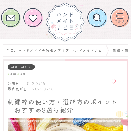
手芸、ハンドメイドの情報メディア ハンドメイドナビ
刺繍・刺
刺繍・刺し子
刺繍
道具
お気に
入りに
公開日：
2022.03.15
追加
最終更新日：
2022.05.16
刺繍枠の使い方・選び方のポイント
｜おすすめ3選も紹介