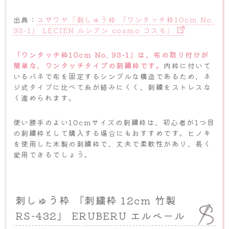
出典：
ユザワヤ「刺しゅう枠 『ワンタッチ枠10cm No.
93-1』 LECIEN ルシアン cosmo コスモ」
「ワンタッチ枠10cm No. 93-1」は、布の取り付けが
簡単な、ワンタッチタイプの刺繍枠です。
内枠に付いて
いるバネで布を固定するシンプルな構造であるため、ネ
ジ式タイプに比べて糸が絡みにくく、刺繍をストレスな
く進められます。
使い勝手のよい10cmサイズの刺繍枠は、初心者が1つ目
の刺繍枠として購入する場合にもおすすめです。ヒノキ
を使用した木製の刺繍枠で、丈夫で柔軟性があり、長く
愛用できるでしょう。
刺しゅう枠 『刺繍枠 12cm 竹製
RS-432』 ERUBERU エルベール