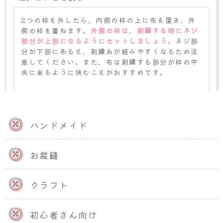
2つの枠を外したら、内側の枠の上に布を置き、外
側の枠を重ねます。
外側の枠は、刺繍する時にネジ
部分が上部になるようにセットしましょう。
ネジ部
分が下部にあると、刺繍糸が絡みやすくなるため注
意してください。また、布は刺繍する部分が枠の中
央に来るように挟むことがおすすめです。
刺繍する位置と枠が近いと、糸の始末がしにくくな
る場合があります。枠と布の位置を調整したら、枠
と枠の間に布が挟まるように、しっかりとはめ込み
ハンドメイド
ます。
お裁縫
（3）ネジを締めて布を固定する
刺繍枠の間に布を挟んだら、外側の枠に付いている
クラフト
ネジを締めてください。たるみやゆがみがないよう
に、布を軽く引っ張って調整します。布を強く引っ
初心者さん向け
張りすぎると布目がゆがみ、仕上がりに影響が出て