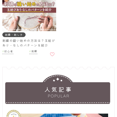
刺繍・刺し子
刺繍の縫い始めの方法は？玉結び
あり・なしのパターンを紹介
お気に
初心者
刺繍
入りに
追加
人気記事
POPULAR