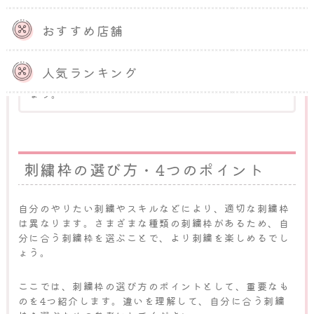
しまうため気を付けてください。
太鼓のように布の
表面が張った状態になれば取り付けは完了
です。
おすすめ店舗
刺繍枠にしっかりと布が張れていると、指で軽くた
たいたり針を刺したりした時にポンッと音が鳴りま
人気ランキング
す。張り具合を確認する目安として覚えておきまし
ょう。
刺繍枠の選び方・4つのポイント
自分のやりたい刺繍やスキルなどにより、適切な刺繍枠
は異なります。さまざまな種類の刺繍枠があるため、自
分に合う刺繍枠を選ぶことで、より刺繍を楽しめるでし
ょう。
ここでは、刺繍枠の選び方のポイントとして、重要なも
のを4つ紹介します。違いを理解して、自分に合う刺繍