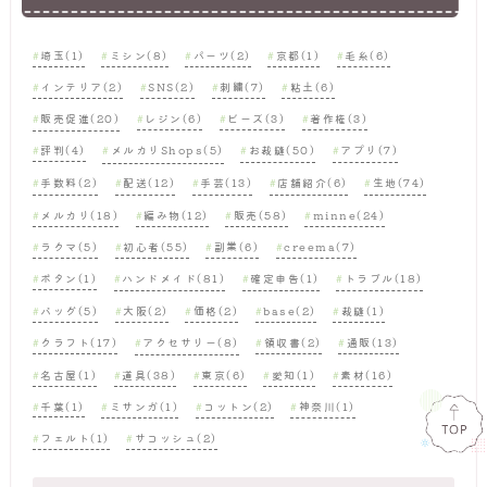
埼玉(1)
ミシン(8)
パーツ(2)
京都(1)
毛糸(6)
インテリア(2)
SNS(2)
刺繍(7)
粘土(6)
販売促進(20)
レジン(6)
ビーズ(3)
著作権(3)
評判(4)
メルカリShops(5)
お裁縫(50)
アプリ(7)
手数料(2)
配送(12)
手芸(13)
店舗紹介(6)
生地(74)
メルカリ(18)
編み物(12)
販売(58)
minne(24)
ラクマ(5)
初心者(55)
副業(6)
creema(7)
ボタン(1)
ハンドメイド(81)
確定申告(1)
トラブル(18)
バッグ(5)
大阪(2)
価格(2)
base(2)
裁縫(1)
クラフト(17)
アクセサリー(8)
領収書(2)
通販(13)
名古屋(1)
道具(38)
東京(6)
愛知(1)
素材(16)
千葉(1)
ミサンガ(1)
コットン(2)
神奈川(1)
フェルト(1)
サコッシュ(2)