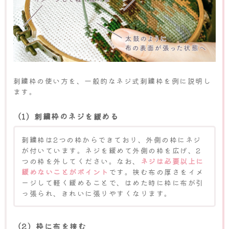
刺繍枠の使い方を、一般的なネジ式刺繍枠を例に説明し
ます。
（1）刺繍枠のネジを緩める
刺繍枠は2つの枠からできており、外側の枠にネジ
が付いています。ネジを緩めて外側の枠を広げ、2
つの枠を外してください。なお、
ネジは必要以上に
緩めないことがポイント
です。挟む布の厚さをイメ
ージして軽く緩めることで、はめた時に枠に布が引
っ張られ、きれいに張りやすくなります。
（2）枠に布を挟む