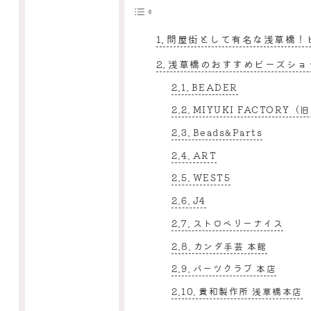
問屋街として有名な浅草橋！
浅草橋のおすすめビーズショ
BEADER
MIYUKI FACTORY（
Beads&Parts
ART
WEST5
J4
ストロベリーナイス
カンダ手芸 本館
パーツクラブ 本店
貴和製作所 浅草橋本店