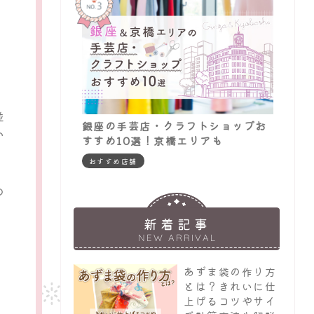
並
銀座の手芸店・クラフトショップお
い
すすめ10選！京橋エリアも
おすすめ店舗
の
新着記事
NEW ARRIVAL
あずま袋の作り方
とは？きれいに仕
上げるコツやサイ