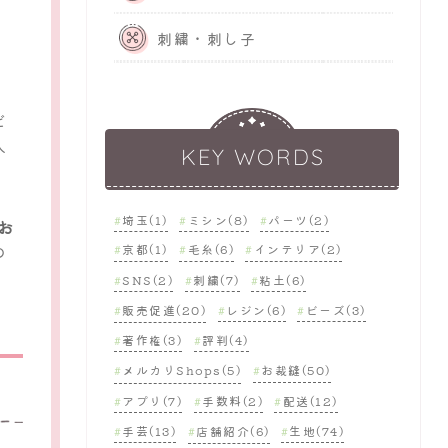
刺繍・刺し子
ビ
人
KEY WORDS
埼玉(1)
ミシン(8)
パーツ(2)
お
の
京都(1)
毛糸(6)
インテリア(2)
SNS(2)
刺繍(7)
粘土(6)
販売促進(20)
レジン(6)
ビーズ(3)
著作権(3)
評判(4)
メルカリShops(5)
お裁縫(50)
アプリ(7)
手数料(2)
配送(12)
手芸(13)
店舗紹介(6)
生地(74)