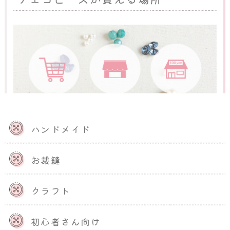
ハンドメイド
チェコビーズは、次のような場所で購入可能です。
お裁縫
通販サイト
クラフト
手芸用品を扱う店舗
100円ショップ
初心者さん向け