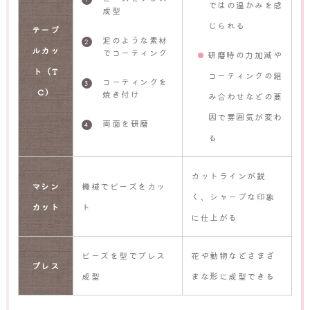
ではの温かみを感
成型
じられる
テーブ
泥のような素材
ルカッ
でコーティング
研磨時の力加減や
ト（T
コーティングの組
コーティングを
C）
焼き付け
み合わせなどの要
因で雰囲気が変わ
両面を研磨
る
カットラインが鋭
マシン
機械でビーズをカッ
く、シャープな印象
カット
ト
に仕上がる
ビーズを型でプレス
花や動物などさまざ
プレス
成型
まな形に成型できる