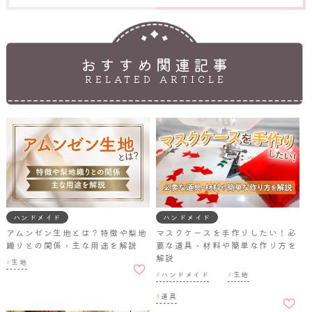
おすすめ関連記事
RELATED ARTICLE
ハンドメイド
ハンドメイド
アムンゼン生地とは？特徴や梨地
マスクケースを手作りしたい！必
織りとの関係・主な用途を解説
要な道具・材料や簡単な作り方を
解説
お気に
生地
入りに
ハンドメイド
生地
追加
お気に
道具
入りに