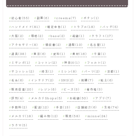
初心者(55)
副業(6)
creema(7)
ボタン(1)
ハンドメイド(81)
確定申告(1)
トラブル(18)
バッグ(5)
大阪(2)
価格(2)
base(2)
裁縫(1)
クラフト(17)
アクセサリー(8)
領収書(2)
通販(13)
名古屋(1)
道具(38)
東京(6)
愛知(1)
素材(16)
千葉(1)
ミサンガ(1)
コットン(2)
神奈川(1)
フェルト(1)
サコッシュ(2)
埼玉(1)
ミシン(8)
パーツ(2)
京都(1)
毛糸(6)
インテリア(2)
SNS(2)
刺繍(7)
粘土(6)
販売促進(20)
レジン(6)
ビーズ(3)
著作権(3)
評判(4)
メルカリShops(5)
お裁縫(50)
アプリ(7)
手数料(2)
配送(12)
手芸(13)
店舗紹介(6)
生地(74)
メルカリ(18)
編み物(12)
販売(58)
minne(24)
ラクマ(5)