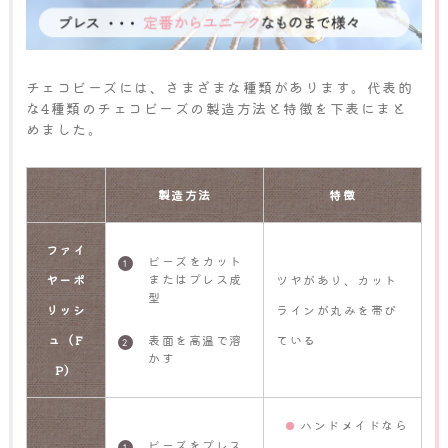
チェコビーズには、さまざまな種類があります。代表的
な4種類のチェコビーズの製造方法と特徴を下表にまと
めました。
製造方法
特徴
ファイ
ビーズをカット
またはプレス成
ヤーポ
ツヤがあり、カット
型
リッシ
ラインが丸みを帯び
表面を高温で溶
ュ（F
ている
かす
P）
ハンドメイドなら
ビーズをプレス