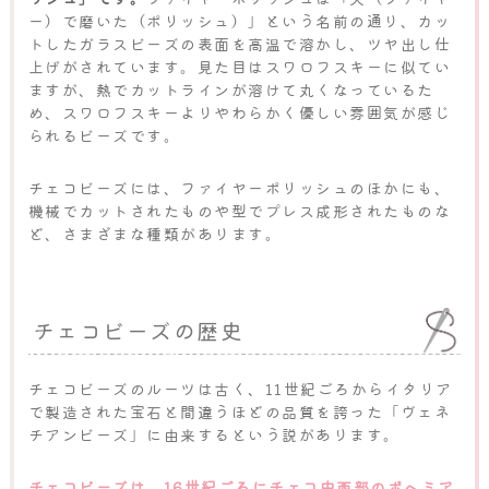
ー）で磨いた（ポリッシュ）」という名前の通り、カッ
トしたガラスビーズの表面を高温で溶かし、ツヤ出し仕
上げがされています。見た目はスワロフスキーに似てい
ますが、熱でカットラインが溶けて丸くなっているた
め、スワロフスキーよりやわらかく優しい雰囲気が感じ
られるビーズです。
チェコビーズには、ファイヤーポリッシュのほかにも、
機械でカットされたものや型でプレス成形されたものな
ど、さまざまな種類があります。
チェコビーズの歴史
チェコビーズのルーツは古く、11世紀ごろからイタリア
で製造された宝石と間違うほどの品質を誇った「ヴェネ
チアンビーズ」に由来するという説があります。
チェコビーズは、16世紀ごろにチェコ中西部のボヘミア