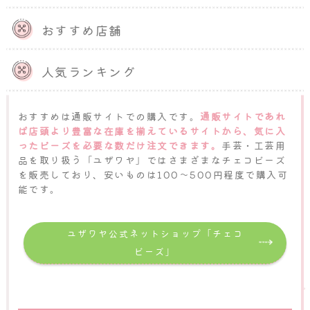
実物を見て購入したい方は、手芸用品を取り扱う専門店
おすすめ店舗
や100円ショップで探すとよいでしょう。
100円ショッ
プでは少数セットのチェコビーズを安価で購入できるた
め、ハンドメイド制作初心者の方も気軽にチェコビーズ
人気ランキング
を手に入れられます。
おすすめは通販サイトでの購入です。
通販サイトであれ
ば店頭より豊富な在庫を揃えているサイトから、気に入
ったビーズを必要な数だけ注文できます。
手芸・工芸用
品を取り扱う「ユザワヤ」ではさまざまなチェコビーズ
を販売しており、安いものは100〜500円程度で購入可
能です。
ユザワヤ公式ネットショップ「チェコ
ビーズ」