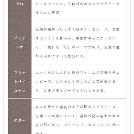
ソロ
らになっている。立体感のあるアクセサリーを
作るのに最適。
先端が曲がったしずく型のチェコビーズ。表面
ゾリデ
はぷっくりと膨らみ、裏面は平らになってい
ュオ
る。「右」と「左」のパーツがあり、先端の曲
がる向きによって見分ける。
フラッ
ふっくらとしたひし形のフォルムが特徴のチェ
トバイ
コビーズ。女性らしくやわらかな雰囲気があ
コーン
り、さまざまなパーツと合わせられる。
丸みを帯びた短剣のような形のチェコビーズ。
先端に穴が開いていて、複数枚組み合わせれば
ダガー
花の形になる。アクセサリーのアレンジに使い
やすい。