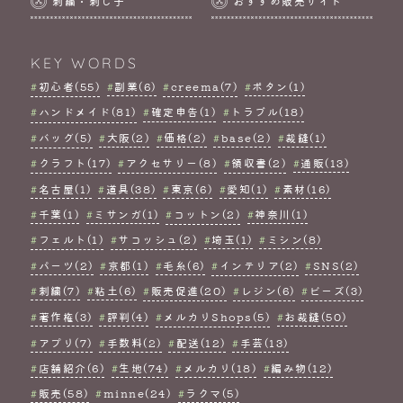
刺繍・刺し子
おすすめ販売サイト
KEY WORDS
初心者(55)
副業(6)
creema(7)
ボタン(1)
ハンドメイド(81)
確定申告(1)
トラブル(18)
バッグ(5)
大阪(2)
価格(2)
base(2)
裁縫(1)
クラフト(17)
アクセサリー(8)
領収書(2)
通販(13)
名古屋(1)
道具(38)
東京(6)
愛知(1)
素材(16)
千葉(1)
ミサンガ(1)
コットン(2)
神奈川(1)
フェルト(1)
サコッシュ(2)
埼玉(1)
ミシン(8)
パーツ(2)
京都(1)
毛糸(6)
インテリア(2)
SNS(2)
刺繍(7)
粘土(6)
販売促進(20)
レジン(6)
ビーズ(3)
著作権(3)
評判(4)
メルカリShops(5)
お裁縫(50)
アプリ(7)
手数料(2)
配送(12)
手芸(13)
店舗紹介(6)
生地(74)
メルカリ(18)
編み物(12)
販売(58)
minne(24)
ラクマ(5)