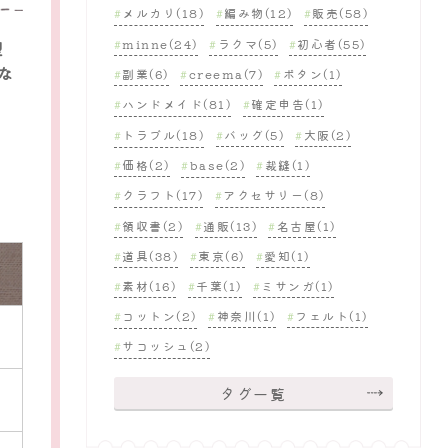
メルカリ(18)
編み物(12)
販売(58)
minne(24)
ラクマ(5)
初心者(55)
型
な
副業(6)
creema(7)
ボタン(1)
ハンドメイド(81)
確定申告(1)
トラブル(18)
バッグ(5)
大阪(2)
価格(2)
base(2)
裁縫(1)
クラフト(17)
アクセサリー(8)
領収書(2)
通販(13)
名古屋(1)
道具(38)
東京(6)
愛知(1)
素材(16)
千葉(1)
ミサンガ(1)
コットン(2)
神奈川(1)
フェルト(1)
サコッシュ(2)
タグ一覧