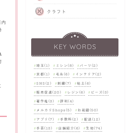
クラフト
案内
巻
KEY WORDS
れ
対
埼玉(1)
ミシン(8)
パーツ(2)
京都(1)
毛糸(6)
インテリア(2)
SNS(2)
刺繍(7)
粘土(6)
と
販売促進(20)
レジン(6)
ビーズ(3)
著作権(3)
評判(4)
メルカリShops(5)
お裁縫(50)
アプリ(7)
手数料(2)
配送(12)
手芸(13)
店舗紹介(6)
生地(74)