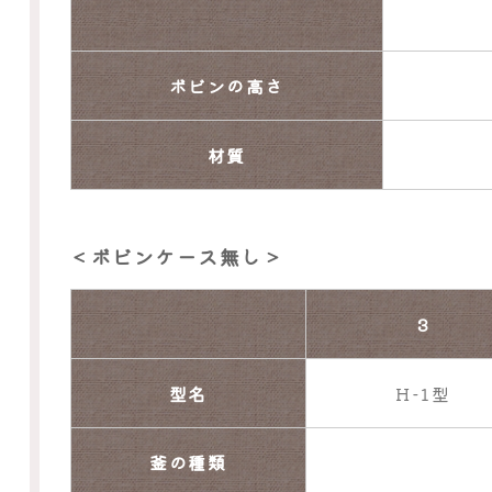
ボビンの高さ
材質
＜ボビンケース無し＞
3
型名
H-1型
釜の種類