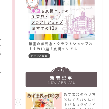
て
銀座の手芸店・クラフトショップお
使
すすめ10選！京橋エリアも
型
おすすめ店舗
か
新着記事
NEW ARRIVAL
あずま袋の作り方
とは？きれいに仕
上げるコツやサイ