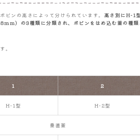
、ボビンの高さによって分けられています。
高さ別にH-1
（10.8mm）の3種類に分類され、ボビンをはめ込む釜の種類
です。
1
2
H-1型
H-2型
垂直釜