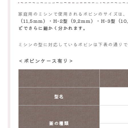
家庭用のミシンで使用されるボビンのサイズは
（11.5mm）・H-2型（9.2mm）・H-3型
どでさらに細かく分かれます。
ミシンの型に対応しているボビンは下表の通り
＜ボビンケース有り＞
型名
釜の種類