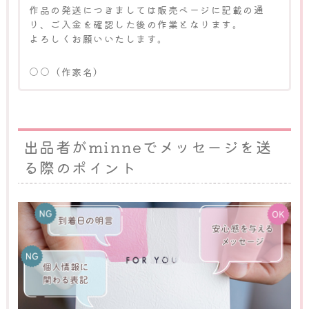
作品の発送につきましては販売ページに記載の通
り、ご入金を確認した後の作業となります。
よろしくお願いいたします。
○○（作家名）
出品者がminneでメッセージを送
る際のポイント