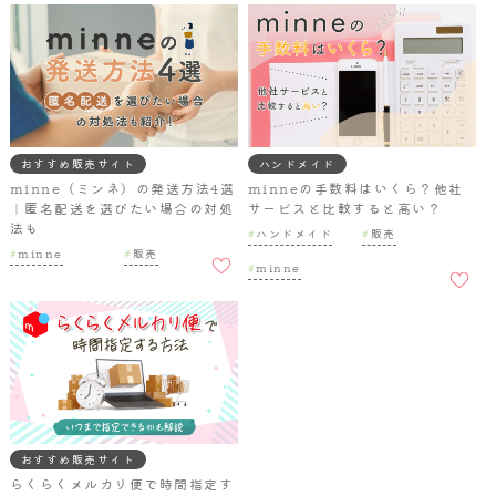
おすすめ販売サイト
ハンドメイド
minne（ミンネ）の発送方法4選
minneの手数料はいくら？他社
｜匿名配送を選びたい場合の対処
サービスと比較すると高い？
法も
ハンドメイド
販売
お気に
minne
販売
お気に
入りに
minne
入りに
追加
追加
おすすめ販売サイト
らくらくメルカリ便で時間指定す