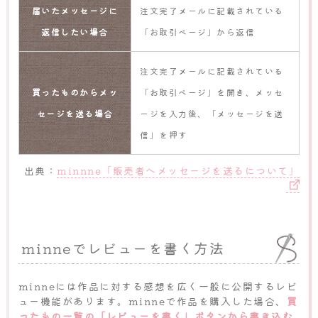
届いたメッセージに
注文完了メールに記載されている
返信したい場合
「お取引ページ」から返信
注文完了メールに記載されている
買ったものからメッ
「お取引ページ」を開き、メッセ
セージを送る場合
ージを入力後、「メッセージを送
信」を押す
出典：
minnne「販売者へメッセージを送るについて」
minneでレビューを書く方法
minneには作品に対する感想を広く一般に公開するレビ
ュー機能があります。minneで作品を購入した場合、
買
ったもの一覧の「レビューを書く」ボタンから書き込む