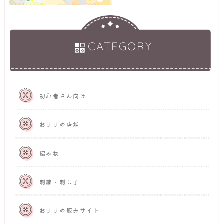
CATEGORY
初心者さん向け
おすすめ店舗
編み物
刺繍・刺し子
おすすめ販売サイト