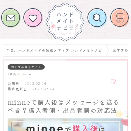
手芸、ハンドメイドの情報メディア ハンドメイドナビ
おすすめ
おすすめ販売サイト
販売
minne
お気に
入りに
公開日：
2022.02.24
追加
最終更新日：
2022.02.24
minneで購入後はメッセージを送る
べき？購入者側・出品者側の対応法