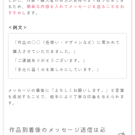
るため、
簡単な内容を入れてメッセージを送ることをお
すすめ
します。
＜例文＞
「作品の○○（色使い・デザインなど）に惹かれて
購入させていただきました。」
「ご連絡ありがとうございます。」
「手元に届くのを楽しみにしています。」
メッセージの最後に「よろしくお願いします。」と言葉
を追加することで、相手により丁寧な印象を与えられま
す。
作品到着後のメッセージ送信は必