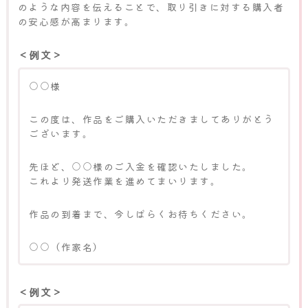
のような内容を伝えることで、取り引きに対する購入者
の安心感が高まります。
＜例文＞
○○様
この度は、作品をご購入いただきましてありがとう
ございます。
先ほど、○○様のご入金を確認いたしました。
これより発送作業を進めてまいります。
作品の到着まで、今しばらくお待ちください。
○○（作家名）
＜例文＞