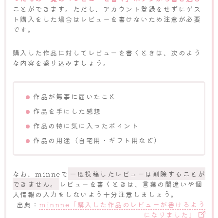
ことができます。ただし、アカウント登録をせずにゲス
ト購入をした場合はレビューを書けないため注意が必要
です。
購入した作品に対してレビューを書くときは、次のよう
な内容を盛り込みましょう。
作品が無事に届いたこと
作品を手にした感想
作品の特に気に入ったポイント
作品の用途（自宅用・ギフト用など）
なお、minneで
一度投稿したレビューは削除することが
できません。
レビューを書くときは、言葉の間違いや個
人情報の入力をしないよう十分注意しましょう。
出典：
minnne「購入した作品のレビューが書けるよう
になりました」