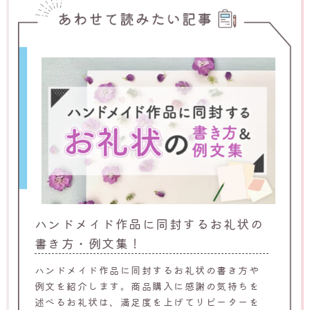
ハンドメイド作品に同封するお礼状の
書き方・例文集！
ハンドメイド作品に同封するお礼状の書き方や
例文を紹介します。商品購入に感謝の気持ちを
述べるお礼状は、満足度を上げてリピーターを