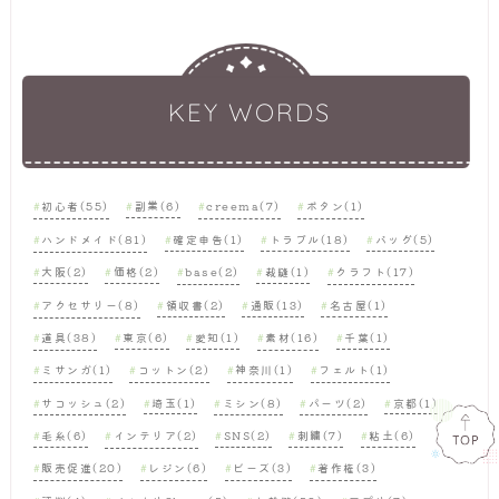
KEY WORDS
初心者(55)
副業(6)
creema(7)
ボタン(1)
ハンドメイド(81)
確定申告(1)
トラブル(18)
バッグ(5)
大阪(2)
価格(2)
base(2)
裁縫(1)
クラフト(17)
アクセサリー(8)
領収書(2)
通販(13)
名古屋(1)
道具(38)
東京(6)
愛知(1)
素材(16)
千葉(1)
ミサンガ(1)
コットン(2)
神奈川(1)
フェルト(1)
サコッシュ(2)
埼玉(1)
ミシン(8)
パーツ(2)
京都(1)
毛糸(6)
インテリア(2)
SNS(2)
刺繍(7)
粘土(6)
販売促進(20)
レジン(6)
ビーズ(3)
著作権(3)