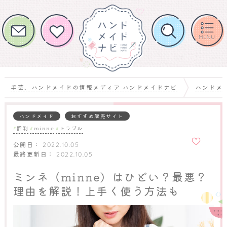
手芸、ハンドメイドの情報メディア ハンドメイドナビ
ハンドメ
ハンドメイド
おすすめ販売サイト
評判
minne
トラブル
お気に
入りに
公開日：
2022.10.05
追加
最終更新日：
2022.10.05
ミンネ（minne）はひどい？最悪？
理由を解説！上手く使う方法も