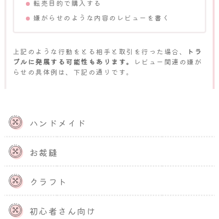
転売目的で購入する
嫌がらせのような内容のレビューを書く
上記のような行動をとる相手と取引を行った場合、
トラ
ブルに発展する可能性もあります。
レビュー関連の嫌が
らせの具体例は、下記の通りです。
「作品のイメージが写真と違いすぎる」という
レビューを書かれる
ハンドメイド
頑丈に制作や梱包を行い、安全確認を行ってか
ら発送したにもかかわらず、「購入後すぐに壊
お裁縫
れた」というレビューを書かれる
クラフト
初心者さん向け