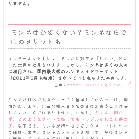
りません。
ミンネはひどくない？ミンネならで
はのメリットも
インターネット上には、ミンネに対する「ひどい」とい
った意見が散見されます。しかし、
ミンネは多くの人々
に利用され、国内最大級のハンドメイドマーケット
（2021年8月末時点）となっている
点もまた事実です。
出典：
minne「minneで売りたい」
ミンネが日本で大きなシェアを獲得しているのには、理
由があります。悪質な購入者や販売者に出会うことは決
してよいことではありません。しかし、
ミンネに限ら
ず、どのようなサイトであってもトラブルが起こり得ま
す。
以下では、ミンネが持つさまざまなメリットについ
て解説します。ミンネのメリットを知って、今後ミンネ
を利用していくかの検討材料にしてください。