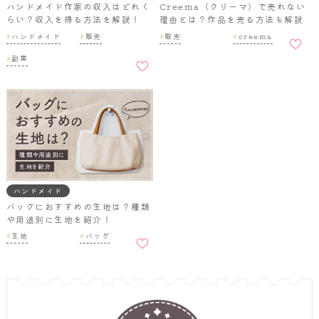
ハンドメイド作家の収入はどれく
Creema（クリーマ）で売れない
らい？収入を得る方法を解説！
理由とは？作品を売る方法も解説
お気に
ハンドメイド
販売
販売
creema
入りに
お気に
追加
副業
入りに
追加
ハンドメイド
バッグにおすすめの生地は？種類
や用途別に生地を紹介！
お気に
生地
バッグ
入りに
追加