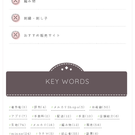
編み物
刺繍・刺し子
おすすめ販売サイト
KEY WORDS
著作権(3)
評判(4)
メルカリShops(5)
お裁縫(50)
アプリ(7)
手数料(2)
配送(12)
手芸(13)
店舗紹介(6)
生地(74)
メルカリ(18)
編み物(12)
販売(58)
minne(24)
ラクマ(5)
初心者(55)
副業(6)