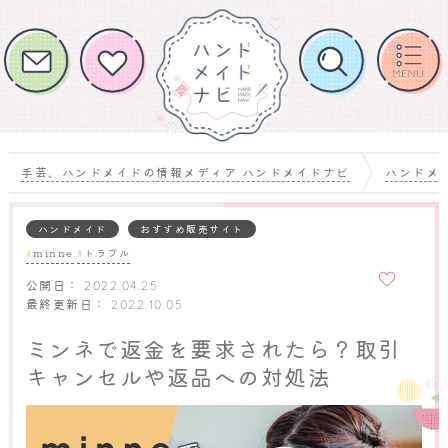
手芸、ハンドメイドの情報メディア ハンドメイドナビ
ハンドメ
ハンドメイド
おすすめ販売サイト
minne
トラブル
お気に
入りに
公開日：
2022.04.25
追加
最終更新日：
2022.10.05
ミンネで返金を要求されたら？取引
キャンセルや返品への対処法