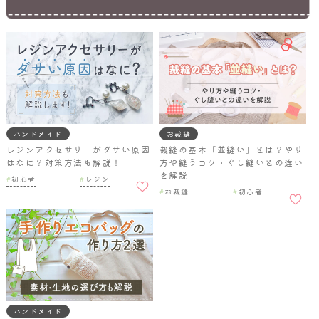
ハンドメイド
お裁縫
レジンアクセサリーがダサい原因
裁縫の基本「並縫い」とは？やり
はなに？対策方法も解説！
方や縫うコツ・ぐし縫いとの違い
を解説
お気に
初心者
レジン
入りに
お気に
お裁縫
初心者
追加
入りに
追加
ハンドメイド