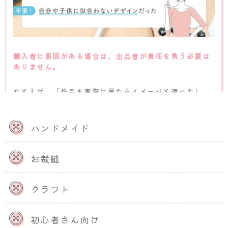
購入者に原因がある場合は、出品者が責任を負う必要は
ありません。
たとえば、「作品を実際に見たらイメージと違った」
「購入した作品が必要なくなった」「自分や子供に似合
わないデザインだった」などの問い合わせがあった場合
です。作品に不備がないのに、購入者側の都合で返金を
ハンドメイド
お願いされた場合は、出品者の責任ではないため返金処
理をする必要はありません。
お裁縫
何度断っても返金をお願いされる場合は、送料を購入者
に負担してもらい、返金処理をして注文自体をキャンセ
クラフト
ルする
ことも手段の1つです。問題が大きくなるのを防ぐ
ために、臨機応変に対応しましょう。
初心者さん向け