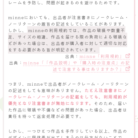
レームを予防し、問題が起きるのを避けるためです。
minneにおいても、出品者が注意書きにノークレーム・
ノーリターンの趣旨の記述をしていることがあります。
しかし、
minneの利用規約では、作品の破損や数量不
足、サイズの相違、作品を届ける際の負荷による破損な
どがあった場合は、出品者が購入者に対して適切な対応
をする必要がある旨が明記されています。
出典：
minne「利用規約」
出典：
minne「「作品説明」や「購入時の注意点」の記
述で注意する事はありますか？」
つまり、minneで出品者がノークレーム・ノーリターン
の記述をしても意味がありません。
たとえ注意書きにノ
ークレーム・ノーリターンの記載をしても、利用規約が
優先となり注意書きが無効になります。
そのため、届い
た作品に破損や不備などの問題があった場合、出品者は
責任を持って返金処理が必要です。
しかし、一つひとつ作品を手作りしている以上、作品の
デザインに個体差が出てしまうのは仕方がないことで