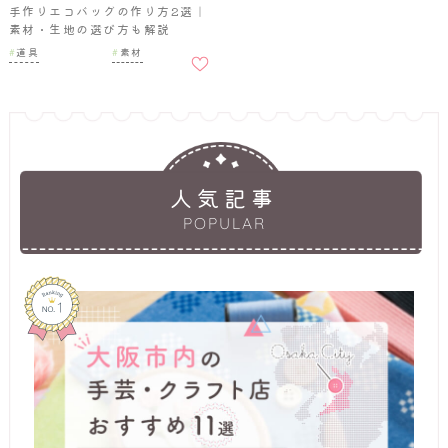
手作りエコバッグの作り方2選｜
素材・生地の選び方も解説
お気に
道具
素材
入りに
追加
人気記事
POPULAR