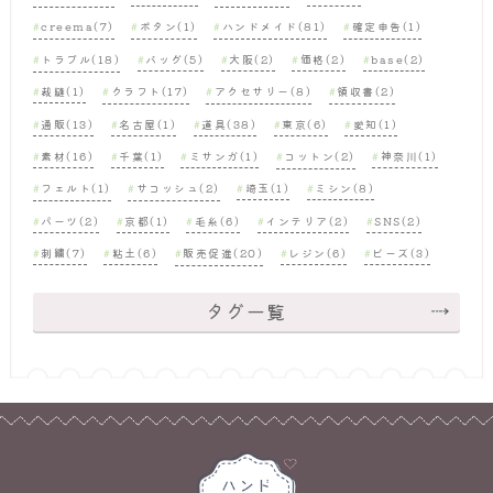
creema(7)
ボタン(1)
ハンドメイド(81)
確定申告(1)
トラブル(18)
バッグ(5)
大阪(2)
価格(2)
base(2)
裁縫(1)
クラフト(17)
アクセサリー(8)
領収書(2)
通販(13)
名古屋(1)
道具(38)
東京(6)
愛知(1)
素材(16)
千葉(1)
ミサンガ(1)
コットン(2)
神奈川(1)
フェルト(1)
サコッシュ(2)
埼玉(1)
ミシン(8)
パーツ(2)
京都(1)
毛糸(6)
インテリア(2)
SNS(2)
刺繍(7)
粘土(6)
販売促進(20)
レジン(6)
ビーズ(3)
タグ一覧