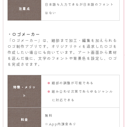
日本語も入力できるが日本語のフォント
注意点
はない
・ロゴメーカー
「ロゴメーカー」は、細部まで加工・編集を加えられる
ロゴ制作アプリです。オリジナリティを追求したロゴを
作成したい場合にも向いています。アート画面から素材
を選んだ後に、文字のフォントや背景色を設定し、ロゴ
を完成させます。
細部の調整が可能である
特徴・メリッ
組み合わせ次第であらゆるジャンル
ト
に対応できる
無料
料金
※App内課金あり