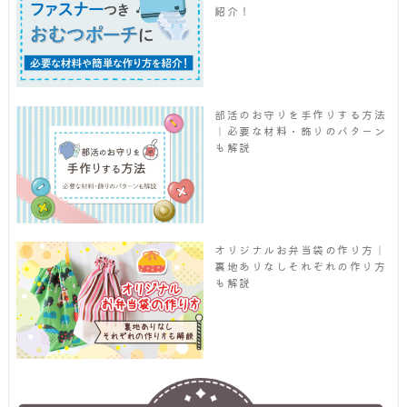
紹介！
部活のお守りを手作りする方法
｜必要な材料・飾りのパターン
も解説
オリジナルお弁当袋の作り方｜
裏地ありなしそれぞれの作り方
も解説