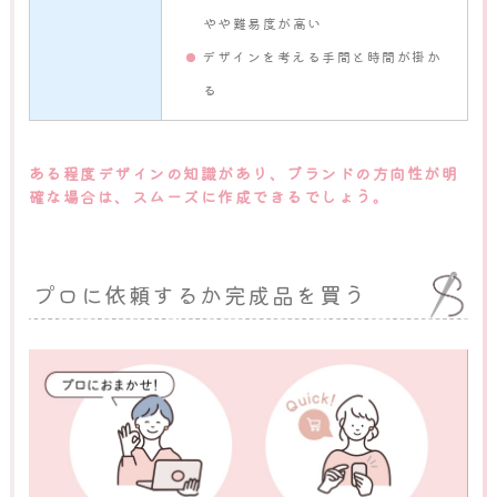
やや難易度が高い
デザインを考える手間と時間が掛か
る
ある程度デザインの知識があり、ブランドの方向性が明
確な場合は、スムーズに作成できるでしょう。
プロに依頼するか完成品を買う