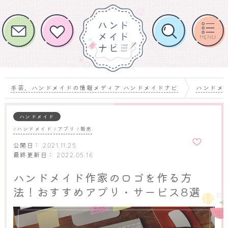
手芸、ハンドメイドの情報メディア ハンドメイドナビ
ハンドメ
ハンドメイド
ハンドメイド
アプリ
販売
お気に
入りに
公開日：
2021.11.25
追加
最終更新日：
2022.05.16
ハンドメイド作家のロゴを作る方
法！おすすめアプリ・サービス8選