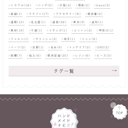
トラブル(18)
バッグ(5)
大阪(2)
価格(2)
base(2)
裁縫(1)
クラフト(17)
アクセサリー(8)
領収書(2)
通販(13)
名古屋(1)
道具(38)
東京(6)
愛知(1)
素材(16)
千葉(1)
ミサンガ(1)
コットン(2)
神奈川(1)
フェルト(1)
サコッシュ(2)
埼玉(1)
ミシン(8)
パーツ(2)
京都(1)
毛糸(6)
インテリア(2)
SNS(2)
刺繍(7)
粘土(6)
販売促進(20)
レジン(6)
ビーズ(3)
タグ一覧