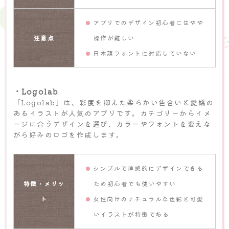
アプリでのデザイン初心者にはやや
注意点
操作が難しい
日本語フォントに対応していない
・Logolab
「Logolab」は、彩度を抑えた柔らかい色合いと愛嬌の
あるイラストが人気のアプリです。カテゴリーからイメ
ージに合うデザインを選び、カラーやフォントを変えな
がら好みのロゴを作成します。
シンプルで直感的にデザインできる
特徴・メリッ
ため初心者でも使いやすい
ト
女性向けのナチュラルな色彩と可愛
いイラストが特徴である