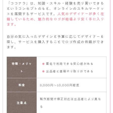
「ココナラ」は、知識・スキル・経験を売り買いできる
というコンセプトのもと、オンラインのスキルマーケッ
トを展開するサービスです。
人気のデザイナーが多く在
籍しているため、魅力的なロゴが相場より安く手に入り
ます。
自分の気に入ったデザインと予算に応じてデザイナーを
探し、サービスを購入することでロゴ作成の依頼ができ
ます。
特徴・メリッ
匿名で利用できる安心感がある
ト
出品者と直接やり取りができる
料金
3,000円〜10,000円程度
製作期間や修正対応は出品者により異な
注意点
る