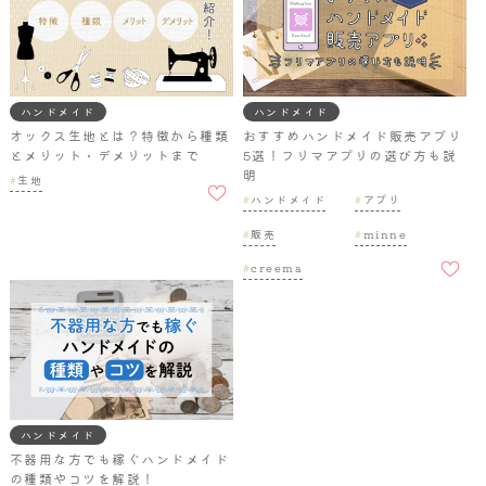
ハンドメイド
ハンドメイド
オックス生地とは？特徴から種類
おすすめハンドメイド販売アプリ
とメリット・デメリットまで
5選！フリマアプリの選び方も説
明
お気に
生地
入りに
ハンドメイド
アプリ
追加
販売
minne
お気に
creema
入りに
追加
ハンドメイド
不器用な方でも稼ぐハンドメイド
の種類やコツを解説！