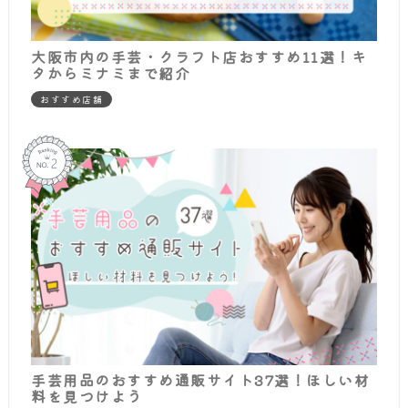
大阪市内の手芸・クラフト店おすすめ11選！キ
タからミナミまで紹介
おすすめ店舗
手芸用品のおすすめ通販サイト37選！ほしい材
料を見つけよう