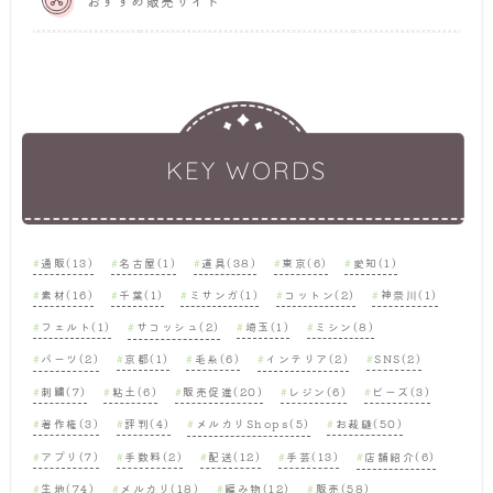
おすすめ販売サイト
KEY WORDS
通販(13)
名古屋(1)
道具(38)
東京(6)
愛知(1)
素材(16)
千葉(1)
ミサンガ(1)
コットン(2)
神奈川(1)
フェルト(1)
サコッシュ(2)
埼玉(1)
ミシン(8)
パーツ(2)
京都(1)
毛糸(6)
インテリア(2)
SNS(2)
刺繍(7)
粘土(6)
販売促進(20)
レジン(6)
ビーズ(3)
著作権(3)
評判(4)
メルカリShops(5)
お裁縫(50)
アプリ(7)
手数料(2)
配送(12)
手芸(13)
店舗紹介(6)
生地(74)
メルカリ(18)
編み物(12)
販売(58)