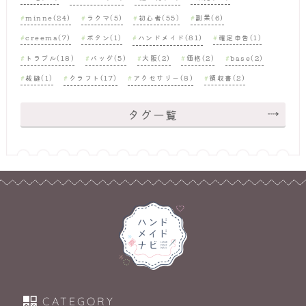
minne(24)
ラクマ(5)
初心者(55)
副業(6)
creema(7)
ボタン(1)
ハンドメイド(81)
確定申告(1)
トラブル(18)
バッグ(5)
大阪(2)
価格(2)
base(2)
裁縫(1)
クラフト(17)
アクセサリー(8)
領収書(2)
タグ一覧
CATEGORY