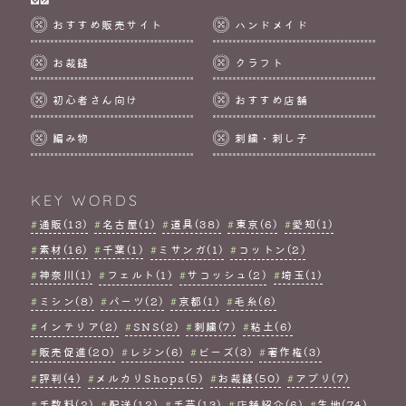
おすすめ販売サイト
ハンドメイド
お裁縫
クラフト
初心者さん向け
おすすめ店舗
編み物
刺繍・刺し子
KEY WORDS
通販(13)
名古屋(1)
道具(38)
東京(6)
愛知(1)
素材(16)
千葉(1)
ミサンガ(1)
コットン(2)
神奈川(1)
フェルト(1)
サコッシュ(2)
埼玉(1)
ミシン(8)
パーツ(2)
京都(1)
毛糸(6)
インテリア(2)
SNS(2)
刺繍(7)
粘土(6)
販売促進(20)
レジン(6)
ビーズ(3)
著作権(3)
評判(4)
メルカリShops(5)
お裁縫(50)
アプリ(7)
手数料(2)
配送(12)
手芸(13)
店舗紹介(6)
生地(74)