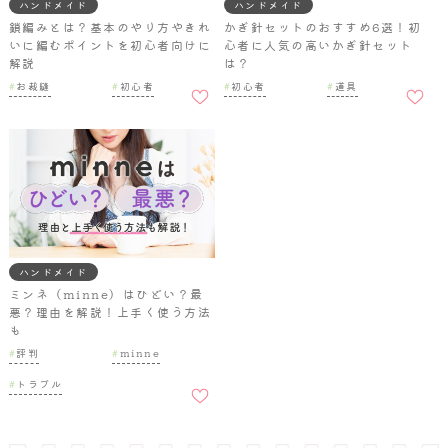
ハンドメイド
ハンドメイド
鎖編みとは？基本のやり方やきれ
かぎ針セットのおすすめ6選！初
いに編むポイントを初心者向けに
心者に人気の高いかぎ針セット
解説
は？
お気に
お気に
お裁縫
初心者
初心者
道具
入りに
入りに
追加
追加
ハンドメイド
ミンネ（minne）はひどい？最
悪？理由を解説！上手く使う方法
も
評判
minne
お気に
トラブル
入りに
追加