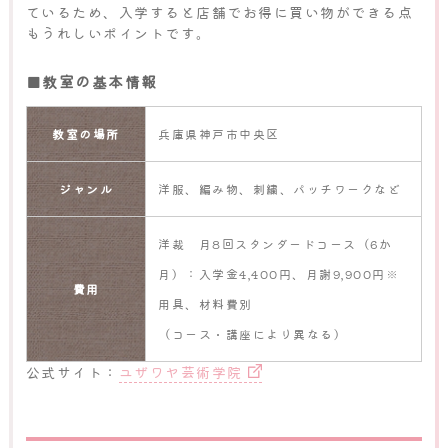
ているため、入学すると店舗でお得に買い物ができる点
もうれしいポイントです。
■教室の基本情報
教室の場所
兵庫県神戸市中央区
ジャンル
洋服、編み物、刺繍、パッチワークなど
洋裁 月8回スタンダードコース（6か
月）：入学金4,400円、月謝9,900円※
費用
用具、材料費別
（コース・講座により異なる）
公式サイト：
ユザワヤ芸術学院