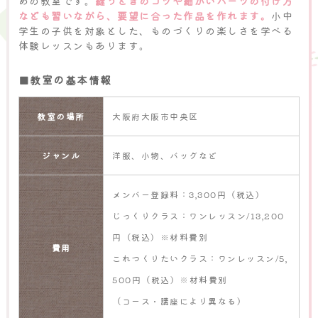
めの教室です。
縫うときのコツや細かいパーツの付け方
なども習いながら、要望に合った作品を作れます。
小中
学生の子供を対象とした、ものづくりの楽しさを学べる
体験レッスンもあります。
■教室の基本情報
教室の場所
大阪府大阪市中央区
ジャンル
洋服、小物、バッグなど
メンバー登録料：3,300円（税込）
じっくりクラス：ワンレッスン/13,200
円（税込）※材料費別
費用
これつくりたいクラス：ワンレッスン/5,
500円（税込）※材料費別
（コース・講座により異なる）