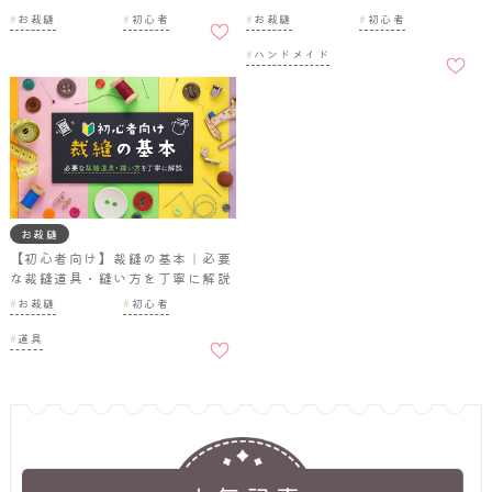
お気に
お裁縫
初心者
お裁縫
初心者
入りに
お気に
追加
ハンドメイド
入りに
追加
お裁縫
【初心者向け】裁縫の基本｜必要
な裁縫道具・縫い方を丁寧に解説
お裁縫
初心者
お気に
道具
入りに
追加