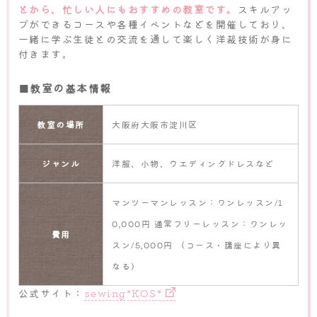
とから、忙しい人にもおすすめの教室です。
スキルアッ
プができるコースや各種イベントなどを開催しており、
一緒に学ぶ生徒との交流を通して楽しく洋裁技術が身に
付きます。
■教室の基本情報
教室の場所
大阪府大阪市淀川区
ジャンル
洋服、小物、ウエディングドレスなど
マンツーマンレッスン：ワンレッスン/1
0,000円 通常フリーレッスン：ワンレッ
費用
スン/5,000円 （コース・講座により異
なる）
公式サイト：
sewing*KOS*