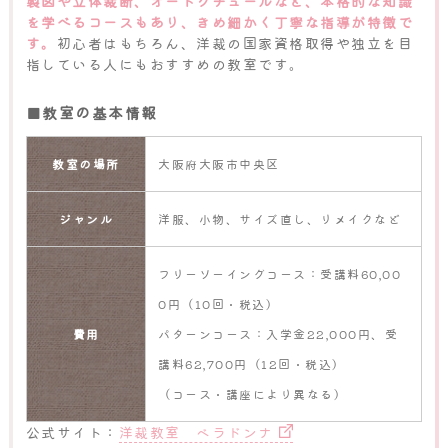
製図や立体裁断、オートクチュールなど、本格的な知識
を学べるコースもあり、きめ細かく丁寧な指導が特徴で
す。
初心者はもちろん、洋裁の国家資格取得や独立を目
指している人にもおすすめの教室です。
■教室の基本情報
教室の場所
大阪府大阪市中央区
ジャンル
洋服、小物、サイズ直し、リメイクなど
フリーソーイングコース：受講料60,00
0円（10回・税込）
費用
パターンコース：入学金22,000円、受
講料62,700円（12回・税込）
（コース・講座により異なる）
公式サイト：
洋裁教室 ベラドンナ