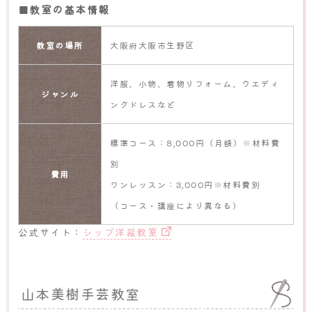
■教室の基本情報
教室の場所
大阪府大阪市生野区
洋服、小物、着物リフォーム、ウエディ
ジャンル
ングドレスなど
標準コース：8,000円（月額）※材料費
別
費用
ワンレッスン：3,000円※材料費別
（コース・講座により異なる）
公式サイト：
シップ洋裁教室
山本美樹手芸教室