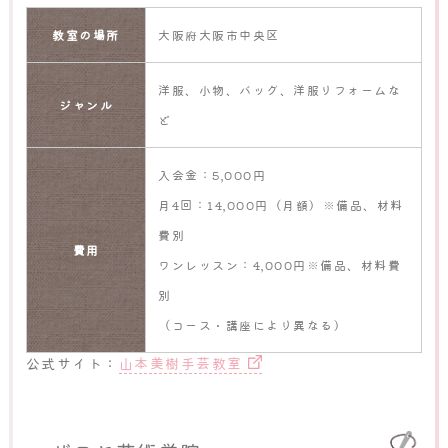
教室の場所
大阪府大阪市中央区
洋服、小物、バッグ、洋服リフォームな
ジャンル
ど
入会金：5,000円
月4回：14,000円（月額）※備品、材料
費別
費用
ワンレッスン：4,000円※備品、材料費
別
（コース・講座により異なる）
公式サイト：
山本美樹手芸教室