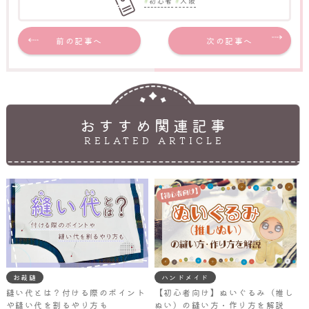
初心者
大阪
前の記事へ
次の記事へ
おすすめ関連記事
RELATED ARTICLE
お裁縫
ハンドメイド
縫い代とは？付ける際のポイント
【初心者向け】ぬいぐるみ（推し
や縫い代を割るやり方も
ぬい）の縫い方・作り方を解説