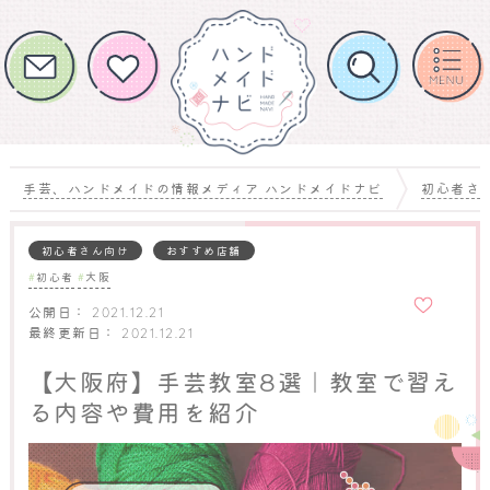
手芸、ハンドメイドの情報メディア ハンドメイドナビ
初心者さ
初心者さん向け
おすすめ店舗
初心者
大阪
お気に
入りに
公開日：
2021.12.21
追加
最終更新日：
2021.12.21
【大阪府】手芸教室8選｜教室で習え
る内容や費用を紹介