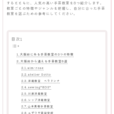
するとともに、人気の高い手芸教室を8つ紹介します。
教室ごとの特徴やジャンルを把握し、自分に合った手芸
教室を選ぶための参考にしてください。
目次1
大阪府にある手芸教室の3つの特徴
大阪府から通える手芸教室8選
aim-rose
atelier Sotto
洋裁教室 ベラドンナ
sewing*KOS*
川原洋裁教室
シップ洋裁教室
山本美樹手芸教室
ユザワヤ芸術学院