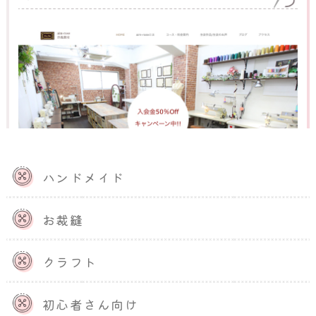
ハンドメイド
「aim-rose」では、職人として働いた経験のある講師
お裁縫
が、一人ひとりのレベルに合わせて教えてくれます。
カ
リキュラムに沿った内容ではなく、好きなものを自由に
作れることが特徴です。
美しい縫製やアイロンのコツを
クラフト
学びながら丁寧な指導を受けられます。また、体験コー
スや無料説明会を開催しているため、教室の雰囲気を事
前に把握しやすい点もポイントです。
初心者さん向け