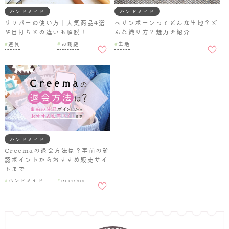
ハンドメイド
ハンドメイド
リッパーの使い方｜人気商品4選
ヘリンボーンってどんな生地？ど
や目打ちとの違いも解説！
んな織り方？魅力を紹介
お気に
お気に
道具
お裁縫
生地
入りに
入りに
追加
追加
ハンドメイド
Creemaの退会方法は？事前の確
認ポイントからおすすめ販売サイ
トまで
お気に
ハンドメイド
creema
入りに
追加