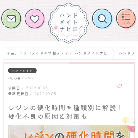
手芸、ハンドメイドの情報メディア ハンドメイドナビ
ハンドメ
ハンドメイド
初心者
レジン
お気に
入りに
公開日：
2022.10.05
追加
最終更新日：
2022.10.05
レジンの硬化時間を種類別に解説！
硬化不良の原因と対策も