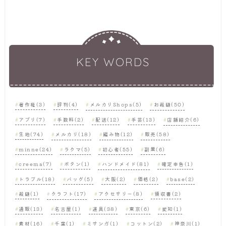
KEY WORDS
著作権(3)
評判(4)
メルカリShops(5)
お裁縫(50)
アプリ(7)
手数料(2)
配送(12)
手芸(13)
店舗紹介(6)
生地(74)
メルカリ(18)
編み物(12)
販売(58)
minne(24)
ラクマ(5)
初心者(55)
副業(6)
creema(7)
ボタン(1)
ハンドメイド(81)
確定申告(1)
トラブル(18)
バッグ(5)
大阪(2)
価格(2)
base(2)
裁縫(1)
クラフト(17)
アクセサリー(8)
領収書(2)
通販(13)
名古屋(1)
道具(38)
東京(6)
愛知(1)
素材(16)
千葉(1)
ミサンガ(1)
コットン(2)
神奈川(1)