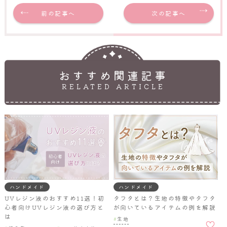
前の記事へ
次の記事へ
おすすめ関連記事
RELATED ARTICLE
ハンドメイド
ハンドメイド
UVレジン液のおすすめ11選！初
タフタとは？生地の特徴やタフタ
心者向けUVレジン液の選び方と
が向いているアイテムの例を解説
は
お気に
生地
入りに