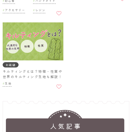
初心者
ハンドメイド
追加
お気に
アクセサリー
レジン
入りに
追加
お裁縫
キルティングとは？特徴・性質や
世界のキルティング生地も解説！
お気に
生地
入りに
追加
人気記事