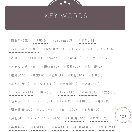
KEY WORDS
初心者(55)
副業(6)
creema(7)
ボタン(1)
ハンドメイド(81)
確定申告(1)
トラブル(18)
バッグ(5)
大阪(2)
価格(2)
base(2)
裁縫(1)
クラフト(17)
アクセサリー(8)
領収書(2)
通販(13)
名古屋(1)
道具(38)
東京(6)
愛知(1)
素材(16)
千葉(1)
ミサンガ(1)
コットン(2)
神奈川(1)
フェルト(1)
サコッシュ(2)
埼玉(1)
ミシン(8)
パーツ(2)
京都(1)
毛糸(6)
インテリア(2)
SNS(2)
刺繍(7)
粘土(6)
販売促進(20)
レジン(6)
ビーズ(3)
著作権(3)
評判(4)
メルカリShops(5)
お裁縫(50)
アプリ(7)
手数料(2)
配送(12)
手芸(13)
店舗紹介(6)
生地(74)