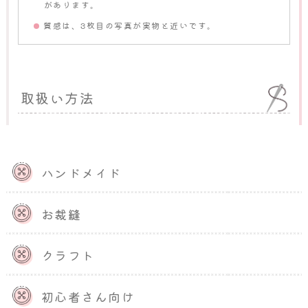
があります。
質感は、3枚目の写真が実物と近いです。
取扱い方法
取扱い方法に関しても、お客様が使用中にトラブルが発
生しないよう、
使用している素材やサイズにより考えら
れるトラブルについて記載します。
取扱い方法を明記す
ハンドメイド
ることで、未然にトラブルの発生を防ぐことが可能で
す。
お裁縫
・子どもやペットの誤飲について
アクセサリーなどの小さいものは、子どもやペットが誤
クラフト
飲してしまう可能性があります。あらかじめ保管方法を
記載しておくことで、トラブルを回避することができま
す。誤飲に関してはお客様の責任になるため、責任の有
初心者さん向け
無についても記載しましょう。