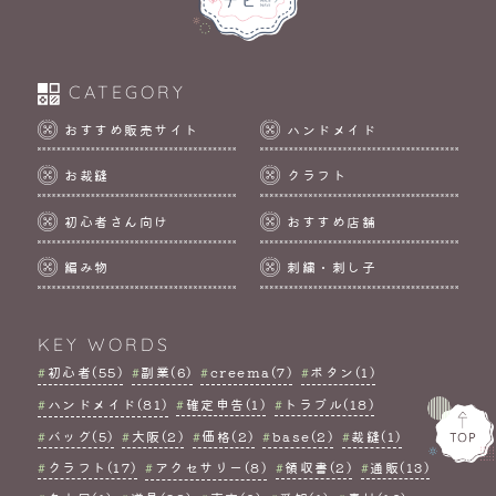
CATEGORY
おすすめ販売サイト
ハンドメイド
お裁縫
クラフト
初心者さん向け
おすすめ店舗
編み物
刺繍・刺し子
KEY WORDS
初心者(55)
副業(6)
creema(7)
ボタン(1)
ハンドメイド(81)
確定申告(1)
トラブル(18)
バッグ(5)
大阪(2)
価格(2)
base(2)
裁縫(1)
クラフト(17)
アクセサリー(8)
領収書(2)
通販(13)