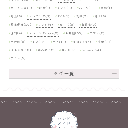
サコッシュ(2)
埼玉(1)
ミシン(8)
パーツ(2)
京都(1)
毛糸(6)
インテリア(2)
SNS(2)
刺繍(7)
粘土(6)
販売促進(20)
レジン(6)
ビーズ(3)
著作権(3)
評判(4)
メルカリShops(5)
お裁縫(50)
アプリ(7)
手数料(2)
配送(12)
手芸(13)
店舗紹介(6)
生地(74)
メルカリ(18)
編み物(12)
販売(58)
minne(24)
ラクマ(5)
タグ一覧