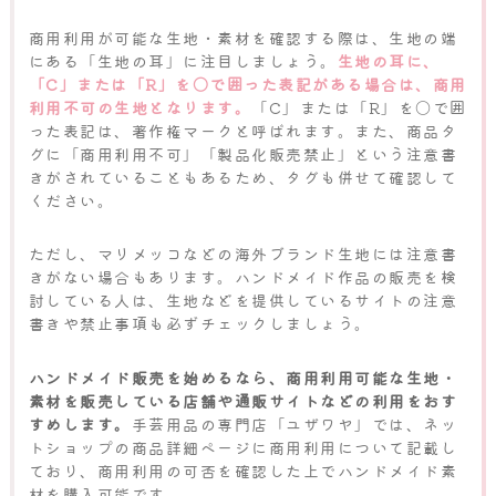
商用利用が可能な生地・素材を確認する際は、生地の端
にある「生地の耳」に注目しましょう。
生地の耳に、
「C」または「R」を〇で囲った表記がある場合は、商用
利用不可の生地となります。
「C」または「R」を〇で囲
った表記は、著作権マークと呼ばれます。また、商品タ
グに「商用利用不可」「製品化販売禁止」という注意書
きがされていることもあるため、タグも併せて確認して
ください。
ただし、マリメッコなどの海外ブランド生地には注意書
きがない場合もあります。ハンドメイド作品の販売を検
討している人は、生地などを提供しているサイトの注意
書きや禁止事項も必ずチェックしましょう。
ハンドメイド販売を始めるなら、商用利用可能な生地・
素材を販売している店舗や通販サイトなどの利用をおす
すめします。
手芸用品の専門店「ユザワヤ」では、ネッ
トショップの商品詳細ページに商用利用について記載し
ており、商用利用の可否を確認した上でハンドメイド素
材を購入可能です。