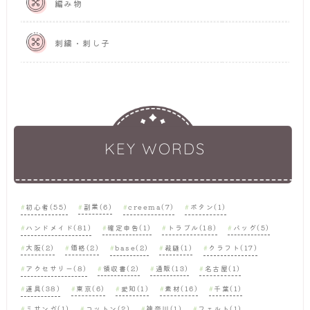
編み物
刺繍・刺し子
KEY WORDS
初心者(55)
副業(6)
creema(7)
ボタン(1)
ハンドメイド(81)
確定申告(1)
トラブル(18)
バッグ(5)
大阪(2)
価格(2)
base(2)
裁縫(1)
クラフト(17)
アクセサリー(8)
領収書(2)
通販(13)
名古屋(1)
道具(38)
東京(6)
愛知(1)
素材(16)
千葉(1)
ミサンガ(1)
コットン(2)
神奈川(1)
フェルト(1)