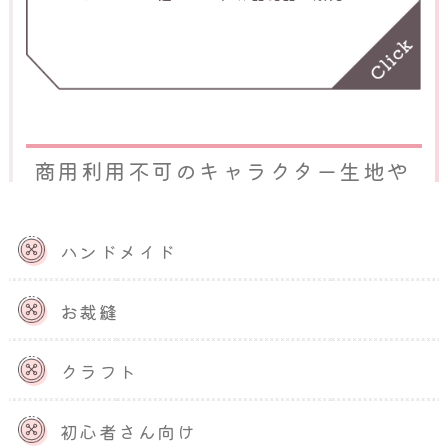
方法も紹介するため、ぜひ参考にしてくださ
い。
商用利用不可のキャラクター生地や
素材を使った場合のリスク
ハンドメイド
商用利用不可のキャラクター生地や素材を使用したハン
ドメイド作品を販売すると、最悪の場合は権利を持つ人
に訴えられ、逮捕となるケースもあります。ハンドメイ
お裁縫
ド作品を販売する上では、事前にリスクを理解しておく
ことが大切です。
クラフト
ここでは、過去の事例を踏まえてキャラクターを用いた
ハンドメイド作品の販売で生じるリスクについて説明し
初心者さん向け
ます。