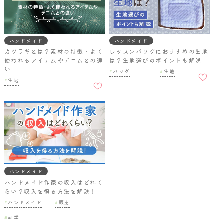
ハンドメイド
ハンドメイド
カツラギとは？素材の特徴・よく
レッスンバッグにおすすめの生地
使われるアイテムやデニムとの違
は？生地選びのポイントも解説
い
お気に
バッグ
生地
お気に
入りに
生地
入りに
追加
追加
ハンドメイド
ハンドメイド作家の収入はどれく
らい？収入を得る方法を解説！
ハンドメイド
販売
お気に
副業