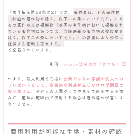
「著作権法第26条の2」では、
著作者は、その著作物
（映画の著作物を除く。以下この条において同じ。）を
その原作品又は複製物（映画の著作物において複製され
ている著作物にあつては、当該映画の著作物の複製物を
除く。以下この条において同じ。）の譲渡により公衆に
提供する権利を専有する。
と記載されています。
引用：
e-Gov法令検索「著作権」
つまり、個人利用と同様に
公衆ではない家族や友人への
プレゼントとして、商業的な利益が生じなければ問題は
ありません。
子どもの入園グッズや自宅で使用する小物
など、趣味の範囲内で使用する場合は著作権の侵害には
なりません。
商用利用が可能な生地・素材の確認