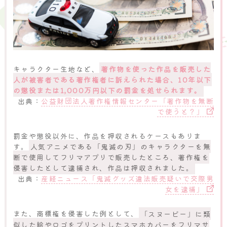
キャラクター生地など、
著作物を使った作品を販売した
人が被害者である著作権者に訴えられた場合、10年以下
の懲役または1,000万円以下の罰金を処せられます。
出典：
公益財団法人著作権情報センター「著作物を無断
で使うと？」
罰金や懲役以外に、作品を押収されるケースもありま
す。
人気アニメである「鬼滅の刃」のキャラクターを無
断で使用してフリマアプリで販売したところ、著作権を
侵害したとして逮捕され、作品は押収されました。
出典：
産経ニュース「鬼滅グッズ違法販売疑いで交際男
女を逮捕」
また、商標権を侵害した例として、
「スヌーピー」に類
似した絵やロゴをプリントしたスマホカバーをフリマサ