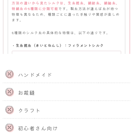
方法の違いから見たシルクは、生糸撚糸、絹紡糸、絹紬糸、
特絹糸の4種類に分類可能
です。製糸方法が違えば糸が持つ
特徴も異なるため、種類ごとに違った手触りや質感が楽しめ
ます。
4種類のシルク糸の具体的な特徴は、以下の通りです。
・生糸撚糸（きいとねんし）：フィラメントシルク
生糸撚糸とは、
繭から引き出される切れ目のない1,000
m程度の1本の絹糸を、数本撚り合わせて作られる糸
で
す。天然繊維の中では、他に1,000m単位の長繊維が存
ハンドメイド
在しないため、生糸は「天然繊維の女王」とも呼ばれま
す。キラキラした光沢感が特徴で、着物やサテン生地、
インナー類などに使用されます。
お裁縫
・絹紡糸（けんぼうし）：スパンシルク
クラフト
蚕が吐き出す最初の糸や最後の糸などは、太さが不均一
なため、生糸の製造には向きません。そういった
生糸の
生産工程で切り落とされた「副蚕糸」のを紡績して作ら
初心者さん向け
れるのが絹紡糸
です。生糸が長繊維に分類されるのに対