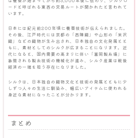
は養蚕が始まってから約3,000年後に伝わり、シルクロ
ードと呼ばれる東西の交易ルートが開かれたと言われて
います。
日本には紀元前200年頃に養蚕技術が伝えられました。
その後、江戸時代には京都の「西陣織」や山形の「米沢
織」などの織物が生み出され、日本独自の文化発展とと
もに、素材としてのシルクが広まることになります。近
代になると、国内需要の高まりに伴い「富岡製糸場」に
象徴される製糸技術の機械化が進み、シルク産業は戦後
経済の一端を担う存在になりました。
シルクは、日本独自の織物文化と技術の発展とともに少
しずつ人々の生活に馴染み、幅広いアイテムに使われる
身近な素材になったことが分かります。
まとめ