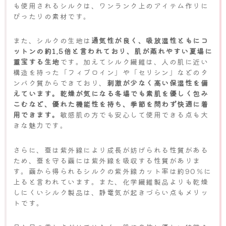
も使用されるシルクは、ワンランク上のアイテム作りに
ぴったりの素材です。
また、シルクの生地は
通気性が良く、吸放湿性ともにコ
ットンの約1.5倍と言われており、肌が蒸れやすい夏場に
重宝する生地
です。加えてシルク繊維は、人の肌に近い
構造を持った「フィブロイン」や「セリシン」などのタ
ンパク質からできており、
刺激が少なく高い保湿性を備
えています。乾燥が気になる冬場でも素肌を優しく包み
こむなど、優れた機能性を持ち、季節を問わず快適に着
用できます。
敏感肌の方でも安心して使用できる点も大
きな魅力です。
さらに、蚕は紫外線により成長が妨げられる性質がある
ため、蚕を守る繭には紫外線を吸収する性質がありま
す。繭から得られるシルクの紫外線カット率は約90％に
上ると言われています。また、化学繊維製品よりも乾燥
しにくいシルク製品は、静電気が起きづらい点もメリッ
トです。