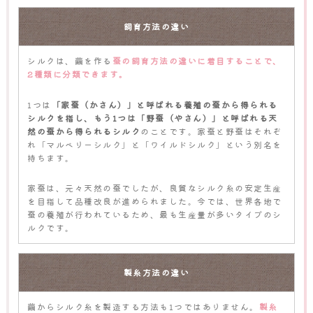
飼育方法の違い
シルクは、繭を作る
蚕の飼育方法の違いに着目することで、
2種類に分類できます。
1つは
「家蚕（かさん）」と呼ばれる養殖の蚕から得られる
シルクを指し、もう1つは「野蚕（やさん）」と呼ばれる天
然の蚕から得られるシルク
のことです。家蚕と野蚕はそれぞ
れ「マルベリーシルク」と「ワイルドシルク」という別名を
持ちます。
家蚕は、元々天然の蚕でしたが、良質なシルク糸の安定生産
を目指して品種改良が進められました。今では、世界各地で
蚕の養殖が行われているため、最も生産量が多いタイプのシ
ルクです。
製糸方法の違い
繭からシルク糸を製造する方法も1つではありません。
製糸