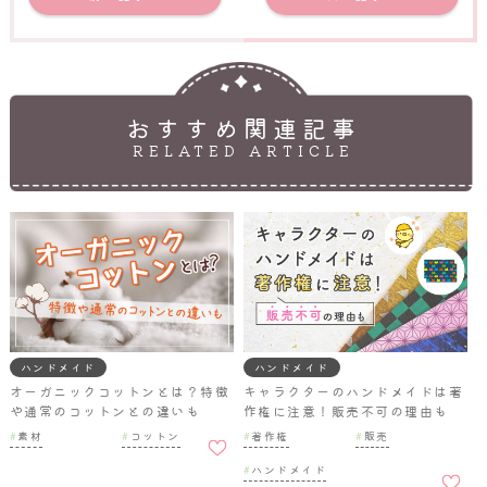
おすすめ関連記事
RELATED ARTICLE
ハンドメイド
ハンドメイド
オーガニックコットンとは？特徴
キャラクターのハンドメイドは著
や通常のコットンとの違いも
作権に注意！販売不可の理由も
お気に
素材
コットン
著作権
販売
入りに
お気に
追加
ハンドメイド
入りに