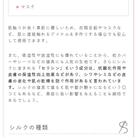
マスク
肌触りが良く素肌に優しいため、衣類全般やマスクな
ど、肌に直接触れるアイテムを手作りする場合でも安心
して使用できます。
また、吸湿性や放湿性にも優れていることから、枕カバ
ーやシーツなどの寝具にも人気の生地です。さらにシル
クに含まれる
「セリシン」という成分は、抗酸化作用や
皮膚の保湿性向上効果などがあり、シワやシミなどの皮
膚の老化や肌の乾燥を防ぐ作用があると言われていま
す。
シルクの寝具で寝ると肌や髪が艶々になるという口
コミもあるなど、美容に良い影響を与えることも期待で
きるでしょう。
シルクの種類