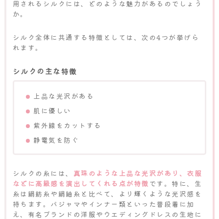
用されるシルクには、どのような魅力があるのでしょう
か。
シルク全体に共通する特徴としては、次の4つが挙げら
れます。
シルクの主な特徴
上品な光沢がある
肌に優しい
紫外線をカットする
静電気を防ぐ
シルクの糸には、
真珠のような上品な光沢があり、衣服
などに高級感を演出してくれる点が特徴
です。特に、生
糸は絹紡糸や絹紬糸と比べて、より輝くような光沢感を
持ちます。パジャマやインナー類といった普段着に加
え、有名ブランドの洋服やウエディングドレスの生地に