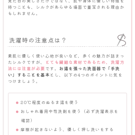
見た目の美しさだけではなく、肌や身体に優しい特徴を
持つことも、シルクがあらゆる場面で重宝される理由か
もしれません。
洗濯時の注意点は？
素肌に優しく使い心地が良いなど、多くの魅力が詰まっ
たシルクですが、
とても繊細な素材であるため、洗濯方
法には注意が必要
です。
お湯を張った洗面器で「手洗
い」することを基本
とし、以下の4つのポイントに気を
つけましょう。
20℃程度のぬるま湯を使う
おしゃれ着用中性洗剤を使う（必ず洗濯表示を
確認）
摩擦が起きないよう、優しく押し洗いをする