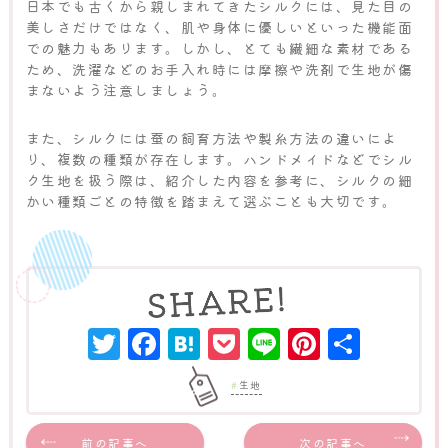
日本でも古くから親しまれてきたシルクには、見た目の
美しさだけではなく、肌や身体に優しいといった機能面
での魅力もあります。しかし、とても繊細な素材である
ため、洗濯などのお手入れ時には摩擦や洗剤で生地が傷
まないよう注意しましょう。
また、シルクには蚕の飼育方法や製糸方法の違いによ
り、複数の種類が存在します。ハンドメイドなどでシル
ク生地を扱う際は、紹介した内容を参考に、シルクの細
かい種類ごとの特徴を踏まえて選ぶことも大切です。
Twitter
Facebook
Hatena
Pocket
Line
Pinter
共
有
生地
前の記事へ
次の記事へ