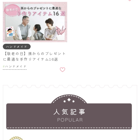
追加
ハンドメイド
【敬老の日】孫からのプレゼント
に最適な手作りアイテム16選
お気に
ハンドメイド
入りに
追加
人気記事
POPULAR