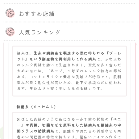
し、絹紡糸は短繊維に分類されます。生糸に比べて光沢
感が少なめですが、ふんわりしていて、保温効果に優れ
おすすめ店舗
た点が特徴です。防寒グッズや肌に直接触れるインナー
類などにおすすめの素材です。
人気ランキング
・絹紬糸（けんちゅうし）：ノイルシルク
紬糸は、
生糸や絹紡糸を製造する際に得られる「ブーレ
ット」という副産物を再利用して作る絹糸
で、ふわふわ
のシルク真綿を紡いで生産されます。空気を多く含んだ
太めの糸には、「ネップ」と呼ばれるシルク特有の節が
あり、コットンライクで素朴な肌触りが特徴です。肌馴
染みが良く耐久性が高いため、靴下や手袋などに使われ
ます。生糸よりも安く手に入る点も魅力です。
・特絹糸（とっけんし）
延ばした真綿のような糸になる一歩手前の状態の
「ペニ
ー」や真綿、切繭などを原料とした絹紡糸と絹紬糸の中
間クラスの紡績絹糸
で、肌触りや見た目の質感なども両
者の中間程度の特徴を持ちます。幅広いアイテム作りに