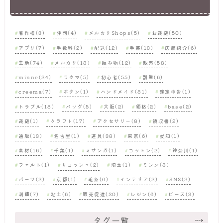
著作権(3)
評判(4)
メルカリShops(5)
お裁縫(50)
アプリ(7)
手数料(2)
配送(12)
手芸(13)
店舗紹介(6)
生地(74)
メルカリ(18)
編み物(12)
販売(58)
minne(24)
ラクマ(5)
初心者(55)
副業(6)
creema(7)
ボタン(1)
ハンドメイド(81)
確定申告(1)
トラブル(18)
バッグ(5)
大阪(2)
価格(2)
base(2)
裁縫(1)
クラフト(17)
アクセサリー(8)
領収書(2)
通販(13)
名古屋(1)
道具(38)
東京(6)
愛知(1)
素材(16)
千葉(1)
ミサンガ(1)
コットン(2)
神奈川(1)
フェルト(1)
サコッシュ(2)
埼玉(1)
ミシン(8)
パーツ(2)
京都(1)
毛糸(6)
インテリア(2)
SNS(2)
刺繍(7)
粘土(6)
販売促進(20)
レジン(6)
ビーズ(3)
タグ一覧