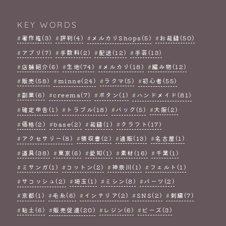
KEY WORDS
著作権(3)
評判(4)
メルカリShops(5)
お裁縫(50)
アプリ(7)
手数料(2)
配送(12)
手芸(13)
店舗紹介(6)
生地(74)
メルカリ(18)
編み物(12)
販売(58)
minne(24)
ラクマ(5)
初心者(55)
副業(6)
creema(7)
ボタン(1)
ハンドメイド(81)
確定申告(1)
トラブル(18)
バッグ(5)
大阪(2)
価格(2)
base(2)
裁縫(1)
クラフト(17)
アクセサリー(8)
領収書(2)
通販(13)
名古屋(1)
道具(38)
東京(6)
愛知(1)
素材(16)
千葉(1)
ミサンガ(1)
コットン(2)
神奈川(1)
フェルト(1)
サコッシュ(2)
埼玉(1)
ミシン(8)
パーツ(2)
京都(1)
毛糸(6)
インテリア(2)
SNS(2)
刺繍(7)
粘土(6)
販売促進(20)
レジン(6)
ビーズ(3)