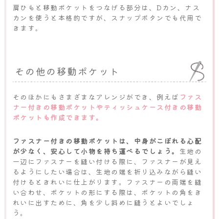
肩ひもと移動ポケットをつなげる部分は、Dカン、ナス
カンを使うと本格的ですが、スナップボタンでも代用で
きます。
その他の移動ポケット
そのほかにもさまざまなアレンジができ、例えば
ファス
ナー付きの移動ポケットやティッシュケース付きの移動
ポケットも作成できます。
ファスナー付きの移動ポケットは、中身がこぼれる心配
が少なく、安心して小物を持ち運べるでしょう。
生地の
一辺にファスナーを縫い付ける際に、ファスナーが見え
るようにしたい場合は、生地の端を折り込みながら縫い
付けるときれいに仕上がります。ファスナーの両端を縫
い合わせ、ポケットの形にする際は、ポケットの角をき
れいに出すために、角を少し斜めに縫うとよいでしょ
う。