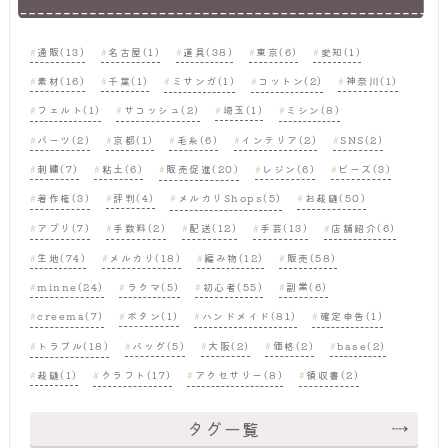
通販(13)
名古屋(1)
道具(38)
東京(6)
愛知(1)
素材(16)
千葉(1)
ミサンガ(1)
コットン(2)
神奈川(1)
フェルト(1)
サコッシュ(2)
埼玉(1)
ミシン(8)
パーツ(2)
京都(1)
毛糸(6)
インテリア(2)
SNS(2)
刺繍(7)
粘土(6)
販売促進(20)
レジン(6)
ビーズ(3)
著作権(3)
評判(4)
メルカリShops(5)
お裁縫(50)
アプリ(7)
手数料(2)
配送(12)
手芸(13)
店舗紹介(6)
生地(74)
メルカリ(18)
編み物(12)
販売(58)
minne(24)
ラクマ(5)
初心者(55)
副業(6)
creema(7)
ボタン(1)
ハンドメイド(81)
確定申告(1)
トラブル(18)
バッグ(5)
大阪(2)
価格(2)
base(2)
裁縫(1)
クラフト(17)
アクセサリー(8)
領収書(2)
タグ一覧