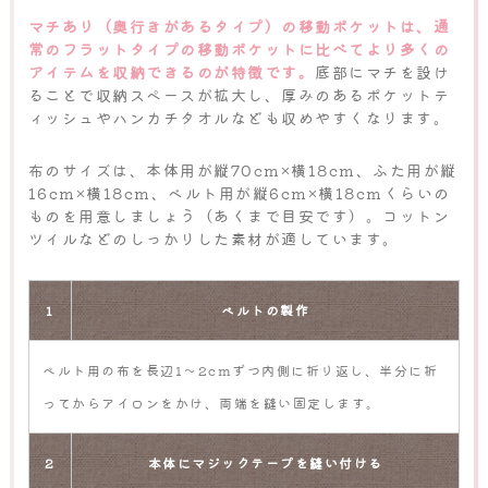
マチあり（奥行きがあるタイプ）の移動ポケットは、通
常のフラットタイプの移動ポケットに比べてより多くの
アイテムを収納できるのが特徴です。
底部にマチを設け
ることで収納スペースが拡大し、厚みのあるポケットテ
ィッシュやハンカチタオルなども収めやすくなります。
布のサイズは、本体用が縦70cm×横18cm、ふた用が縦
16cm×横18cm、ベルト用が縦6cm×横18cmくらいの
ものを用意しましょう（あくまで目安です）。コットン
ツイルなどのしっかりした素材が適しています。
1
ベルトの製作
ベルト用の布を長辺1～2cmずつ内側に折り返し、半分に折
ってからアイロンをかけ、両端を縫い固定します。
2
本体にマジックテープを縫い付ける