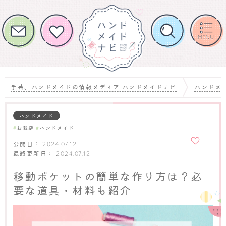
手芸、ハンドメイドの情報メディア ハンドメイドナビ
ハンドメ
ハンドメイド
お裁縫
ハンドメイド
お気に
入りに
公開日：
2024.07.12
追加
最終更新日：
2024.07.12
移動ポケットの簡単な作り方は？必
要な道具・材料も紹介