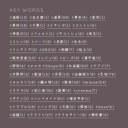
KEY WORDS
通販(13)
名古屋(1)
道具(38)
東京(6)
愛知(1)
素材(16)
千葉(1)
ミサンガ(1)
コットン(2)
神奈川(1)
フェルト(1)
サコッシュ(2)
埼玉(1)
ミシン(8)
パーツ(2)
京都(1)
毛糸(6)
インテリア(2)
SNS(2)
刺繍(7)
粘土(6)
販売促進(20)
レジン(6)
ビーズ(3)
著作権(3)
評判(4)
メルカリShops(5)
お裁縫(50)
アプリ(7)
手数料(2)
配送(12)
手芸(13)
店舗紹介(6)
生地(74)
メルカリ(18)
編み物(12)
販売(58)
minne(24)
ラクマ(5)
初心者(55)
副業(6)
creema(7)
ボタン(1)
ハンドメイド(81)
確定申告(1)
トラブル(18)
バッグ(5)
大阪(2)
価格(2)
base(2)
裁縫(1)
クラフト(17)
アクセサリー(8)
領収書(2)