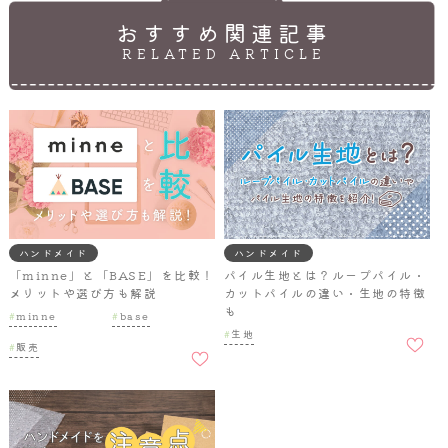
おすすめ関連記事
RELATED ARTICLE
ハンドメイド
ハンドメイド
「minne」と「BASE」を比較！
パイル生地とは？ループパイル・
メリットや選び方も解説
カットパイルの違い・生地の特徴
も
minne
base
お気に
生地
お気に
入りに
販売
入りに
追加
追加