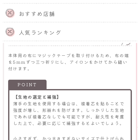
おすすめ店舗
本体となる生地にマジックテープ
人気ランキング
を縫い付ける
本体用の布にマジックテープを取り付けるため、布の端
を5mmずつ三つ折りにし、アイロンをかけてから縫い
付けます。
【生地の選定と補強】
薄手の生地を使用する場合は、接着芯を貼ることで
強度が増し、形崩れを防げます。しっかりした生地
であれば接着芯なしでも可能ですが、耐久性を考慮
した上で、必要に応じて補強するとよいでしょう。
小さすぎず、かつ大きすぎないサイズで仕上げられ