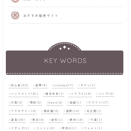
おすすめ販売サイト
KEY WORDS
初心者(55)
副業(6)
creema(7)
ボタン(1)
ハンドメイド(81)
確定申告(1)
トラブル(18)
バッグ(5)
大阪(2)
価格(2)
base(2)
裁縫(1)
クラフト(17)
アクセサリー(8)
領収書(2)
通販(13)
名古屋(1)
道具(38)
東京(6)
愛知(1)
素材(16)
千葉(1)
ミサンガ(1)
コットン(2)
神奈川(1)
フェルト(1)