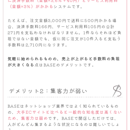
に決済手数料（金額×3.6％＋40円）とサービス利用料
（金額×3％）がかかる
システムです。
たとえば、注文金額3,000円で送料に500円かかる場
合、決済手数料166円、サービス利用料105円の合計
271円を支払わなければなりません。1件ならそれほど負
担ではない金額でも、仮に同じ注文が10件入ると支払う
手数料は2,710円になります。
気軽に始められるものの、売上が上がると手数料の負担
が大きくなる
点はBASEのデメリットです。
デメリット2：集客力が弱い
BASEはネットショップ業界ではよく知られているもの
の、
大手ECサイトと比べると一般的な知名度は高くない
ため、集客力は弱め
です。BASEで開店しただけでは、
人がどんどん集まるような状況になるのは難しいでしょ