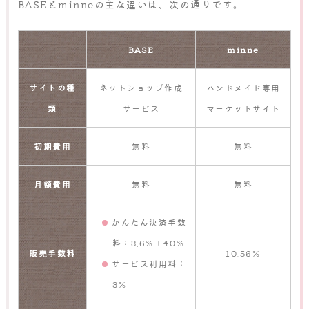
BASEとminneの主な違いは、次の通りです。
BASE
minne
サイトの種
ネットショップ作成
ハンドメイド専用
類
サービス
マーケットサイト
初期費用
無料
無料
月額費用
無料
無料
かんたん決済手数
料：3.6％＋40％
販売手数料
10.56％
サービス利用料：
3％