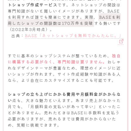
トショップ作成サービス
です。ネットショップの開設は
専門知識がないと難しいイメージがありますが、BASE
を利用すれば誰でも簡単にできます。実際、
BASEを利
用したショップの開設数は170万件を突破
する勢いです
（2022年3月時点）。
出典：
BASE「ネットショップを無料でかんたんに。」
すでに基本のショップシステムが整っているため、
独自
に構築する必要がなく、専門知識は要りません。
おしゃ
れなデザインテーマが豊富なため、理想のイメージに近
いショップが作れます。サイト作成経験や知識がある人
なら、より自在にカスタマイズすることも可能です。
ショップの立ち上げにかかる費用や月額料金がかからな
い
点も、大きな魅力といえます。あまり売上がなかった
月でも、「月額料金の支払いがあって辛い」といったこ
とがありません。売れたときはBASEに手数料を支払う
必要がありますが、売れるまでは費用がかからないた
め、気軽に挑戦できます。