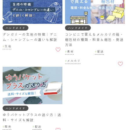
ハンドメイド
ハンドメイド
ダンガリーの生地の特徴｜デニ
コンビニで買えるメルカリの箱・
ム・シャンブレーの違いも解説
梱包材の種類・料金＆梱包・発送
方法
お気に
生地
入りに
素材
配送
追加
お気に
メルカリ
入りに
追加
ハンドメイド
ゆうパケットプラスの送り方｜送
料・サイズも解説
お気に
販売
配送