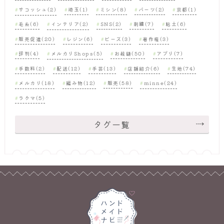
サコッシュ(2)
埼玉(1)
ミシン(8)
パーツ(2)
京都(1)
毛糸(6)
インテリア(2)
SNS(2)
刺繍(7)
粘土(6)
販売促進(20)
レジン(6)
ビーズ(3)
著作権(3)
評判(4)
メルカリShops(5)
お裁縫(50)
アプリ(7)
手数料(2)
配送(12)
手芸(13)
店舗紹介(6)
生地(74)
メルカリ(18)
編み物(12)
販売(58)
minne(24)
ラクマ(5)
タグ一覧