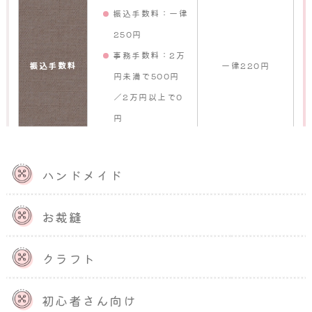
振込手数料：一律
250円
事務手数料：2万
振込手数料
一律220円
円未満で500円
／2万円以上で0
円
売上金振込
振込申請後10営業日
月末締めの翌月末
ハンドメイド
日
以内に振込
払い
お裁縫
ハンドメイド作家がBASEを利用す
クラフト
るメリット・デメリット
初心者さん向け
ネットショップサービスは非常にたくさんあり、それぞ